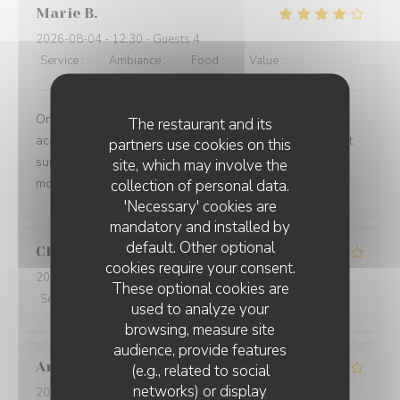
Marie
B
2026-08-04
- 12:30 - Guests 4
Service
:
3
/5
Ambiance
:
5
/5
Food
:
5
/5
Value
:
5
/5
On ne sait plus … si c est la vue imprenable qui
The restaurant and its
accompagne les plats ou si ce sont les plats qui priment
partners use cookies on this
sur la vue imprenable!!!!! Le tout à savourer sans
site, which may involve the
modération .
collection of personal data.
'Necessary' cookies are
mandatory and installed by
default. Other optional
Christiane
K
cookies require your consent.
2026-08-06
- 12:15 - Guests 6
These optional cookies are
Service
:
4
/5
Ambiance
:
4
/5
Food
:
4
/5
Value
:
4
/5
used to analyze your
browsing, measure site
audience, provide features
Antoine
T
(e.g., related to social
networks) or display
2026-08-05
- 21:30 - Guests 3