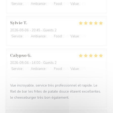
Service
:
5
/5
Ambiance
:
5
/5
Food
:
5
/5
Value
:
4
/5
Sylvie
T
2026-08-06
- 20:45 - Guests 2
Service
:
5
/5
Ambiance
:
4
/5
Food
:
5
/5
Value
:
5
/5
Calypso
G
2026-08-06
- 14:00 - Guests 2
Service
:
4
/5
Ambiance
:
5
/5
Food
:
5
/5
Value
:
5
/5
Vue incroyable, service très professionnel et rapide. Le
filet de bar les frites de patate douce étaient excellentes,
le cheeseburger très bon également.