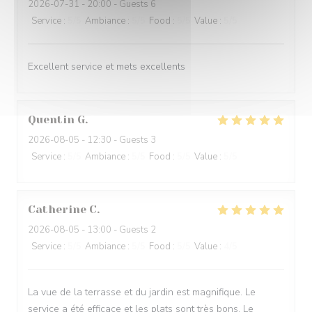
2026-07-31
- 20:00 - Guests 6
Service
:
5
/5
Ambiance
:
5
/5
Food
:
5
/5
Value
:
5
/5
Excellent service et mets excellents
Quentin
G
2026-08-05
- 12:30 - Guests 3
Service
:
5
/5
Ambiance
:
5
/5
Food
:
5
/5
Value
:
5
/5
Catherine
C
2026-08-05
- 13:00 - Guests 2
Service
:
5
/5
Ambiance
:
5
/5
Food
:
5
/5
Value
:
4
/5
La vue de la terrasse et du jardin est magnifique. Le
service a été efficace et les plats sont très bons. Le