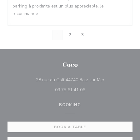
parking à proximité est un plus appréciable. Je
recommande.
1
2
3
Coco
((opens in a new 
28 rue du Golf 44740 Batz sur Mer
09 75 61 41 06
BOOKING
BOOK A TABLE