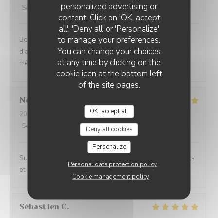
personalized advertising or
Service
:
2
/5
Ambiance
:
4
/5
Food
:
4
/5
Value
:
3
/5
content. Click on 'OK, accept
all', 'Deny all' or 'Personalize'
to manage your preferences.
Bonne cuisine, bons plats, cadre très agréable mais 1h
You can change your choices
d’attente entre l’entrée et le plat n’est pas acceptable,
at any time by clicking on the
même en haute saison.
cookie icon at the bottom left
of the site pages.
Noemie
P
OK, accept all
2026-08-05
- 21:15 - Guests 2
Service
:
5
/5
Ambiance
:
4
/5
Food
:
5
/5
Value
:
5
/5
Deny all cookies
Personalize
Superbe expérience chez Coco, les plats sont excellents
Personal data protection policy
et le cadre magnifique.
Cookie management policy
Sébastien
C