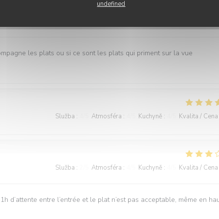
undefined
Služba
:
3
/5
Atmosféra
:
5
/5
Kuchyně
:
5
/5
Kvalita / Cena
ompagne les plats ou si ce sont les plats qui priment sur la vue
Služba
:
4
/5
Atmosféra
:
4
/5
Kuchyně
:
4
/5
Kvalita / Cena
Služba
:
2
/5
Atmosféra
:
4
/5
Kuchyně
:
4
/5
Kvalita / Cena
1h d’attente entre l’entrée et le plat n’est pas acceptable, même en ha