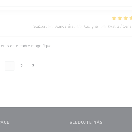
Služba
:
5
/5
Atmosféra
:
4
/5
Kuchyně
:
5
/5
Kvalita / Cena
ents et le cadre magnifique.
1
2
3
VACE
SLEDUJTE NÁS