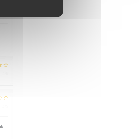
:
5
/5
:
4
/5
:
3
/5
ute