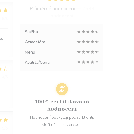
Průměrné hodnocení —
2688
hodnoceni
:
5
/5
Služba
ès
Atmosféra
Menu
Kvalita/Cena
:
4
/5
100% certifikovaná
hodnocení
Hodnocení poskytují pouze klienti,
kteří učinili rezervace
:
5
/5