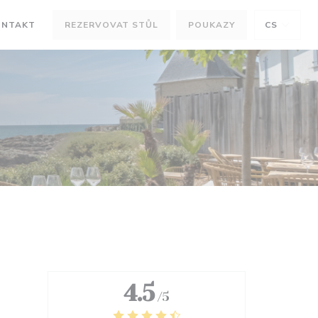
ONTAKT
REZERVOVAT STŮL
POUKAZY
CS
OVÉM OKNĚ))
V NOVÉM OKNĚ))
4.5
/5