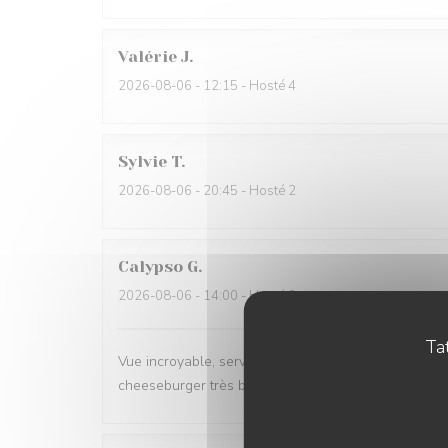
Valérie
J
2026-08-06
- 12:15 - Hosté 4
Sylvie
T
2026-08-06
- 20:45 - Hosté 2
Calypso
G
2026-08-06
- 14:00 - Hosté 2
Tat
Vue incroyable, service très professionnel et rapide. 
cheeseburger très bon également.