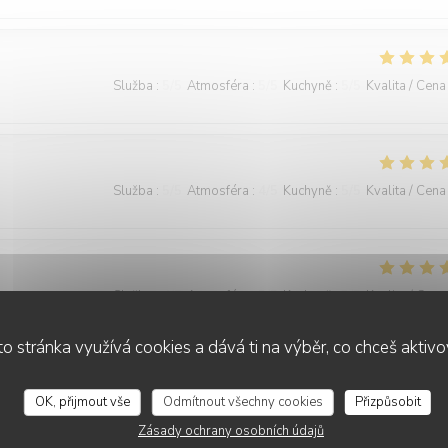
Služba
:
5
/5
Atmosféra
:
5
/5
Kuchyně
:
5
/5
Kvalita / Cena
Služba
:
5
/5
Atmosféra
:
4
/5
Kuchyně
:
5
/5
Kvalita / Cena
Služba
:
4
/5
Atmosféra
:
5
/5
Kuchyně
:
5
/5
Kvalita / Cena
o stránka využívá cookies a dává ti na výběr, co chceš aktiv
Le filet de bar les frites de patate douce étaient excellentes, le
OK, přijmout vše
Odmítnout všechny cookies
Přizpůsobit
Zásady ochrany osobních údajů