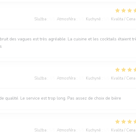
Služba
:
5
/5
Atmosféra
:
5
/5
Kuchyně
:
5
/5
Kvalita / Cena
it des vagues est très agréable. La cuisine et les cocktails étaient tr
s
Služba
:
4
/5
Atmosféra
:
4
/5
Kuchyně
:
5
/5
Kvalita / Cena
 de qualité. Le service est trop long. Pas assez de choix de bière
Služba
:
5
/5
Atmosféra
:
5
/5
Kuchyně
:
5
/5
Kvalita / Cena