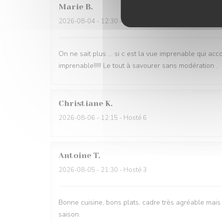
Marie
B
2026-08-04
- 12:30 - Hosté 4
On ne sait plus … si c est la vue imprenable qui acc
imprenable!!!!! Le tout à savourer sans modération .
Christiane
K
2026-08-06
- 12:15 - Hosté 6
Antoine
T
2026-08-05
- 21:30 - Hosté 3
Bonne cuisine, bons plats, cadre très agréable mais 
saison.