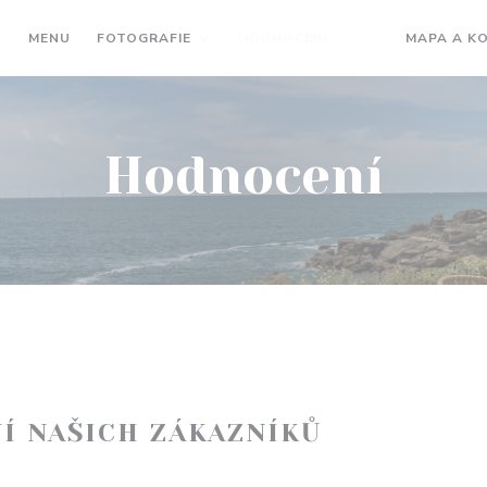
MENU
FOTOGRAFIE
HODNOCENÍ
MAPA A K
((OTEVŘE SE V N
((OTEVŘE SE 
Hodnocení
Í NAŠICH ZÁKAZNÍKŮ