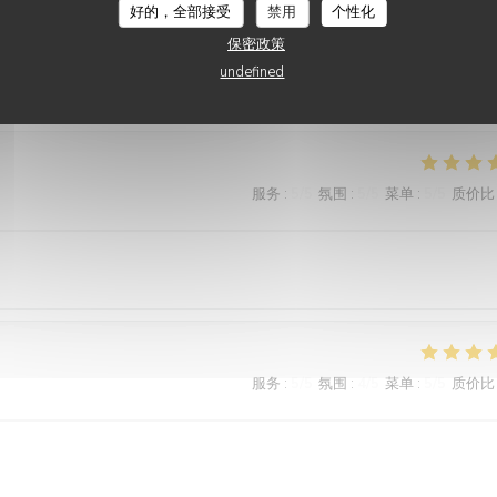
服务
:
5
/5
氛围
:
5
/5
菜单
:
5
/5
质价比
好的，全部接受
禁用
个性化
保密政策
undefined
on !
服务
:
5
/5
氛围
:
5
/5
菜单
:
5
/5
质价比
服务
:
5
/5
氛围
:
4
/5
菜单
:
5
/5
质价比