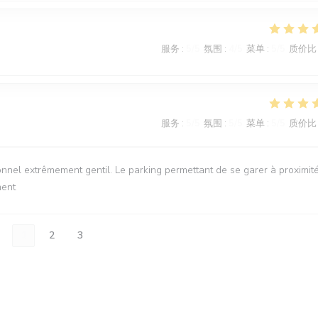
服务
:
5
/5
氛围
:
4
/5
菜单
:
5
/5
质价比
服务
:
5
/5
氛围
:
5
/5
菜单
:
5
/5
质价比
onnel extrêmement gentil. Le parking permettant de se garer à proximit
ment
1
2
3