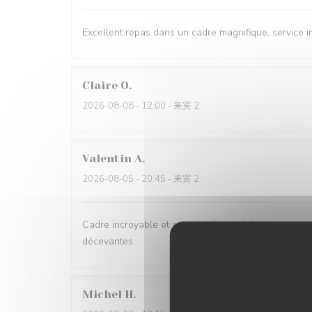
Excellent repas dans un cadre magnifique, service 
Claire
O
2026-08-08
- 12:00 - 来宾 2
Valentin
A
2026-08-05
- 20:45 - 来宾 2
Cadre incroyable et service très agréable mais c'est
décevantes
Michel
H