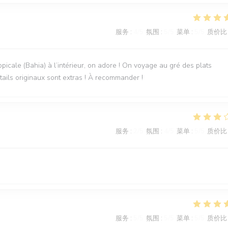
服务
:
4
/5
氛围
:
5
/5
菜单
:
5
/5
质价比
picale (Bahia) à l’intérieur, on adore ! On voyage au gré des plats
ktails originaux sont extras ! À recommander !
服务
:
2
/5
氛围
:
4
/5
菜单
:
5
/5
质价比
服务
:
5
/5
氛围
:
5
/5
菜单
:
5
/5
质价比