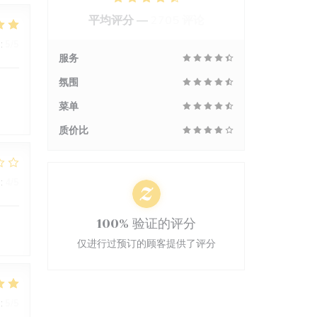
平均评分 —
2705 评论
:
5
/5
服务
氛围
菜单
质价比
:
4
/5
100% 验证的评分
仅进行过预订的顾客提供了评分
:
5
/5