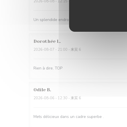
2026-08-08
- 12:15 - 来宾 2
Un splendide endroit à recommander sans modérati
Dorothée
L
2026-08-07
- 21:00 - 来宾 6
Rien à dire, TOP
Odile
B
2026-08-06
- 12:30 - 来宾 6
Mets délicieux dans un cadre superbe .