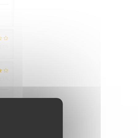
:
2
/5
:
3
/5
u