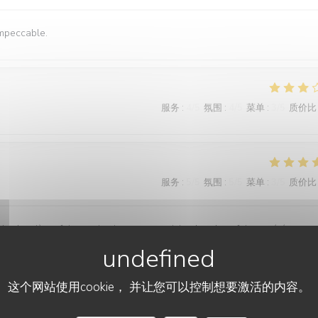
impeccable.
服务
:
4
/5
氛围
:
4
/5
菜单
:
3
/5
质价比
服务
:
5
/5
氛围
:
5
/5
菜单
:
3
/5
质价比
 la deuxième fois que je viens manger ici et les deux fois ont été un pe
这个网站使用cookie， 并让您可以控制想要激活的内容。