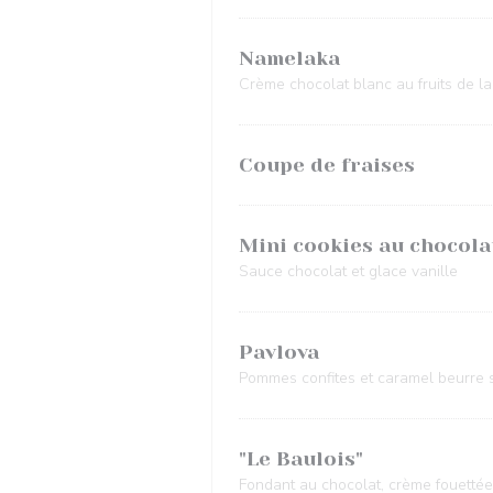
Namelaka
Crème chocolat blanc au fruits de la
Coupe de fraises
Mini cookies au chocola
Sauce chocolat et glace vanille
Pavlova
Pommes confites et caramel beurre 
"Le Baulois"
Fondant au chocolat, crème fouettée