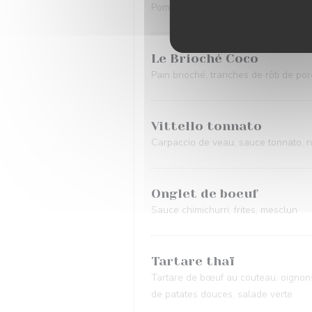
Pommes de terre grenaille en croûte 
Le Brioché Coco
Pain brioché, tranches de rôti de por
Vittello tonnato
Carpaccio de veau, sauce tonnato, r
Onglet de boeuf
Sauce chimichurri, frites, mesclun
Tartare thaï
Tartare de bœuf au couteau, oignons
de patates douces, salade verte