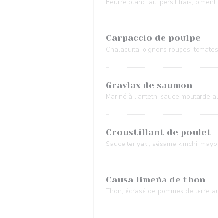
Beurre blanc, ail, persil frais, piment
Carpaccio de poulpe
Chalaquita, oignons rouges, tomates, 
Gravlax de saumon
Mariné à l'anteth, sauce moutarde au 
Croustillant de poulet
Sauce teriyaki, sésame kimchi, mayo
Causa limeña de thon
Thon, écrasé de pommes de terre au 