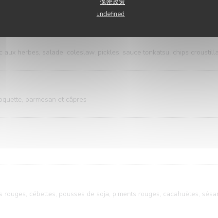
保密政策
de sel, sauce chimichurri, herbes fraîches
undefined
c aux herbes, salade, coleslaw, pickles, sauce tonkatsu, chips croustill
oquette, parmesan et câpres
 rouges, cébettes, pousses de soja, piments rouges, cacahuètes, sésame