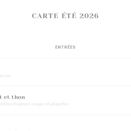
CARTE ÉTÉ 2026
ENTRÉES
assion
t et thon
pickles d'oignons rouges et jalapeños