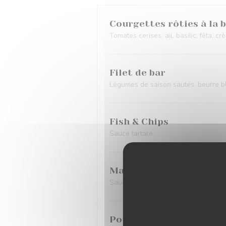
Courgettes rôties à la 
Tomates cerises, ail, basilic, fêta, 
Filet de bar
Légumes de saison sautés, beurre b
Fish & Chips
Sauce tartare
Maigre rôti
Sauce blanche citronnée aux herbes,
Poulpe grillé à la parill