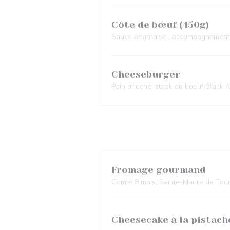
Côte de bœuf (450g)
Sauce béarnaise , accompagnements
Cheeseburger
Pain brioché, steak de boeuf Black A
Fromage gourmand
Comté 8 mois, Sainte-Maure de Tour
Cheesecake à la pistach