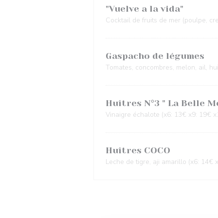
"Vuelve a la vida"
Cocktail de fruits de mer (poulpe, cr
Gaspacho de légumes
Tomates, concombres, melon, ail, hui
Huîtres N°3 " La Belle 
Vinaigre échalote (x6: 13€ x9: 19€ x
Huîtres COCO
Leche de tigre, aji amarillo (x6: 14€