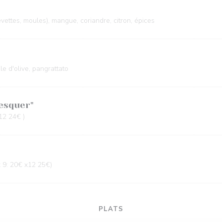
evettes, moules), mangue, coriandre, citron, épices
le d'olive, pangrattato
Mesquer"
12 24€ )
 x 9: 20€ x12 25€)
PLATS