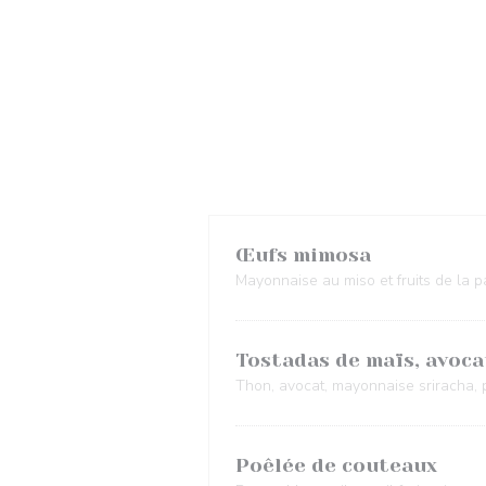
Œufs mimosa
Mayonnaise au miso et fruits de la p
Tostadas de maïs, avoca
Thon, avocat, mayonnaise sriracha, 
Poêlée de couteaux