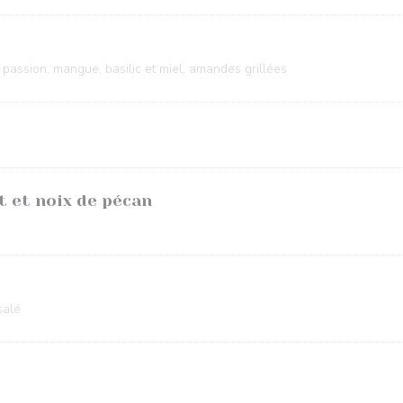
 passion, mangue, basilic et miel, amandes grillées
t et noix de pécan
salé