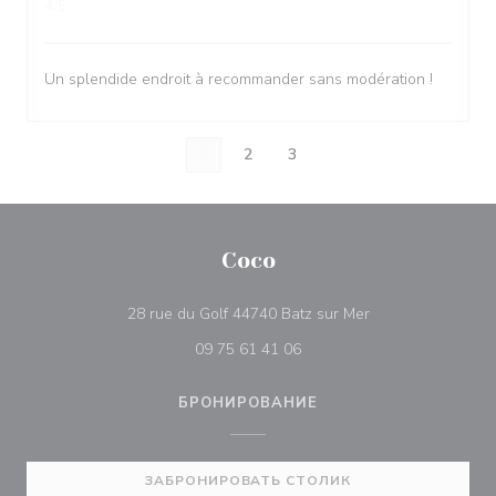
4
/5
Un splendide endroit à recommander sans modération !
1
2
3
Coco
((открывается в 
28 rue du Golf 44740 Batz sur Mer
09 75 61 41 06
БРОНИРОВАНИЕ
ЗАБРОНИРОВАТЬ СТОЛИК