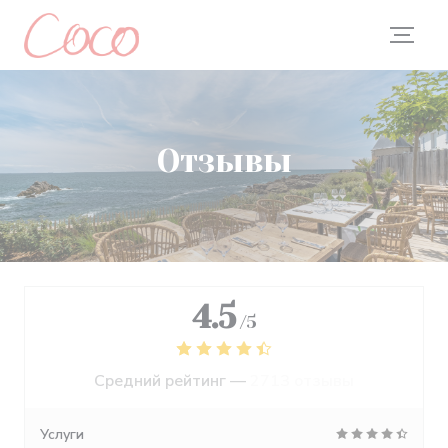
Панель управления cookies
Отзывы
4.5
/5
Средний рейтинг —
2713 отзывы
Услуги