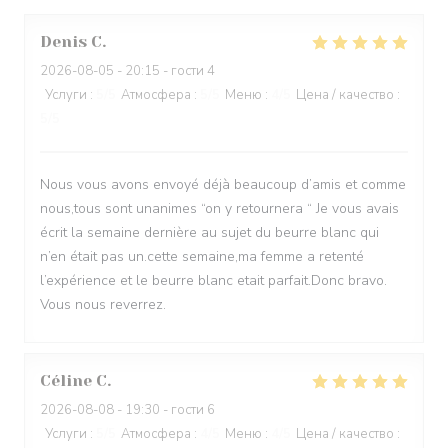
Denis
C
2026-08-05
- 20:15 - гости 4
Услуги
:
5
/5
Атмосфера
:
5
/5
Меню
:
4
/5
Цена / качество
:
5
/5
Nous vous avons envoyé déjà beaucoup d’amis et comme
nous,tous sont unanimes “on y retournera “ Je vous avais
écrit la semaine dernière au sujet du beurre blanc qui
n’en était pas un.cette semaine,ma femme a retenté
l’expérience et le beurre blanc etait parfait.Donc bravo.
Vous nous reverrez.
Céline
C
2026-08-08
- 19:30 - гости 6
Услуги
:
5
/5
Атмосфера
:
4
/5
Меню
:
4
/5
Цена / качество
: