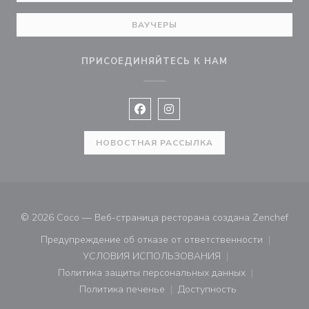
ВАУЧЕРЫ
ПРИСОЕДИНЯЙТЕСЬ К НАМ
Facebook ((открывается в новом 
Instagram ((открывается в н
НОВОСТНАЯ РАССЫЛКА
((от
© 2026 Coco — Веб-страница ресторана создана
Zenchef
Предупреждение об отказе от ответственности
((открывается в новом окне))
УСЛОВИЯ ИСПОЛЬЗОВАНИЯ
((открывается в новом окне))
Политика защиты персональных данных
((открывается в новом окне))
Политика печенье
Доступность
((открывается в новом окне))
((открывается в новом