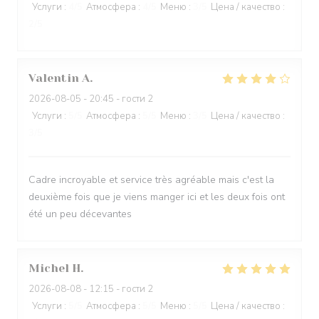
Услуги
:
4
/5
Атмосфера
:
4
/5
Меню
:
3
/5
Цена / качество
:
2
/5
Valentin
A
2026-08-05
- 20:45 - гости 2
Услуги
:
5
/5
Атмосфера
:
5
/5
Меню
:
3
/5
Цена / качество
:
3
/5
Cadre incroyable et service très agréable mais c'est la
deuxième fois que je viens manger ici et les deux fois ont
été un peu décevantes
Michel
H
2026-08-08
- 12:15 - гости 2
Услуги
:
5
/5
Атмосфера
:
5
/5
Меню
:
5
/5
Цена / качество
: