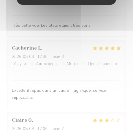
4
/5
Très belle vue. Les plats étaient très bons
Catherine
L
2026-08-08
- 12:30 - гости 3
Услуги
:
5
/5
Атмосфера
:
5
/5
Меню
:
5
/5
Цена / качество
:
5
/5
Excellent repas dans un cadre magnifique, service
impeccable.
Claire
O
2026-08-08
- 12:00 - гости 2