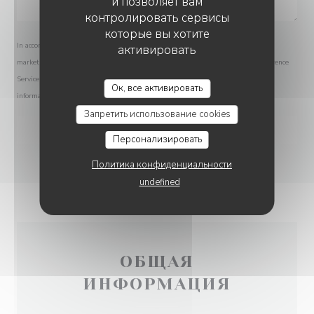
и позволяет вам
контролировать сервисы
которые вы хотите
In accordance with data protection regulations, you have the right to opt out of
активировать
marketing communications. UK residents can register with the Telephone Preference
Service at
tpsonline.org.uk
. US residents can register at
donotcall.gov
. For more
Ок, все активировать
information about how we process your data, please see our
privacy policy
.
Запретить использование cookies
Персонализировать
Политика конфиденциальности
undefined
ОБЩАЯ
ИНФОРМАЦИЯ