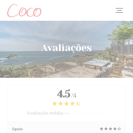
Painel de Gerenciamento de Cookies
Avaliações
4.5
/5
Avaliação média —
2713 avaliações
Apoio