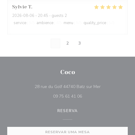
Sylvie
T
2026-08-06
- 20:45 - guests 2
service
:
5
/5
ambience
:
4
/5
menu
:
5
/5
quality_price
:
5
/5
1
2
3
Coco
((abre numa nova 
28 rue du Golf 44740 Batz sur Mer
09 75 61 41 06
RESERVA
RESERVAR UMA MESA