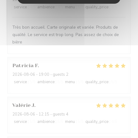
service
:
4
/5
ambience
:
4
/5
menu
:
5
/5
quality_price
:
4
/5
Très bon accueil. Carte originale et variée. Produits de
qualité. Le service est trop long. Pas assez de choix de
bière
Patricia
F
2026-08-06
- 19:00 - guests 2
service
:
5
/5
ambience
:
5
/5
menu
:
5
/5
quality_price
:
5
/5
Valérie
J
2026-08-06
- 12:15 - guests 4
service
:
5
/5
ambience
:
5
/5
menu
:
5
/5
quality_price
:
4
/5