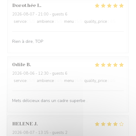
Dorothée
L
2026-08-07
- 21:00 - guests 6
service
:
5
/5
ambience
:
5
/5
menu
:
5
/5
quality_price
:
4
/5
Rien à dire, TOP
Odile
B
2026-08-06
- 12:30 - guests 6
service
:
5
/5
ambience
:
4
/5
menu
:
5
/5
quality_price
:
4
/5
Mets délicieux dans un cadre superbe .
HELENE
J
2026-08-07
- 13:15 - guests 2