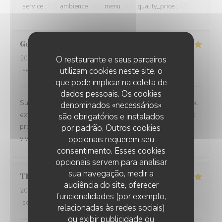
service
:
5
/5
ambience
:
4
/5
menu
:
5
/5
quality_price
:
4
/5
Gerard
P
2026-08-07
O restaurante e seus parceiros
- 13:00 - guests 2
utilizam cookies neste site, o
service
:
5
/5
ambience
:
5
/5
menu
:
5
/5
quality_price
:
5
/5
que pode implicar na coleta de
dados pessoais. Os cookies
Super ! Cadre magnifique,cuisine délicieuse et personnel
denominados «necessários»
extrêmement gentil. Le parking permettant de se garer à
são obrigatórios e instalados
proximité sans réfléchir est un vrai plus! Je recommande
por padrão. Outros cookies
vivement
opcionais requerem seu
consentimento. Esses cookies
opcionais servem para analisar
sua navegação, medir a
Thomas
C
audiência do site, oferecer
2026-08-07
- 12:15 - guests 8
funcionalidades (por exemplo,
service
:
5
/5
ambience
:
5
/5
menu
:
5
/5
quality_price
:
4
/5
relacionadas às redes sociais)
ou exibir publicidade ou