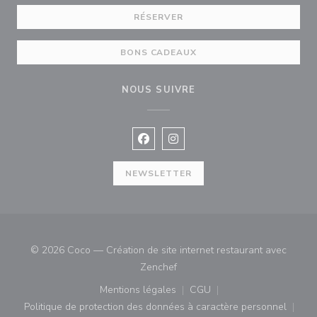
RÉSERVER
BONS CADEAUX
NOUS SUIVRE
Facebook ((ouvre une nouvelle fenê
Instagram ((ouvre une nouvell
NEWSLETTER
© 2026 Coco — Création de site internet restaurant avec
((ouvre une nouvelle fenêtre))
Zenchef
Mentions légales
CGU
((ouvre une nouvelle fenêtre))
((ouvre une nouvelle fenê
Politique de protection des données à caractère personnel
((ouvre une nouvelle fenêtre))