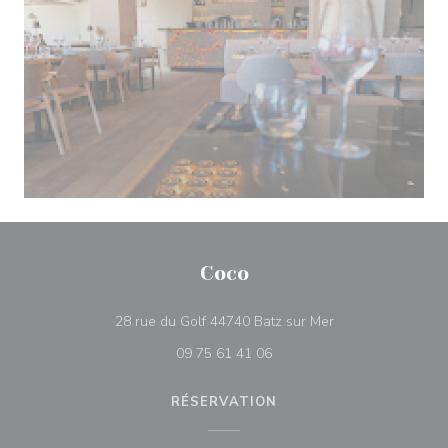
Coco
((ouvre une nouvel
28 rue du Golf 44740 Batz sur Mer
09 75 61 41 06
RÉSERVATION