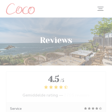
Cookies beheer paneel
Reviews
4.5
/5
Gemiddelde rating —
2705 reviews
Service