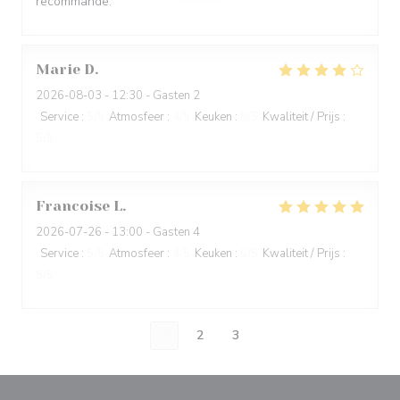
recommande.
Marie
D
2026-08-03
- 12:30 - Gasten 2
Service
:
5
/5
Atmosfeer
:
4
/5
Keuken
:
5
/5
Kwaliteit / Prijs
:
5
/5
Francoise
L
2026-07-26
- 13:00 - Gasten 4
Service
:
5
/5
Atmosfeer
:
4
/5
Keuken
:
5
/5
Kwaliteit / Prijs
:
5
/5
1
2
3