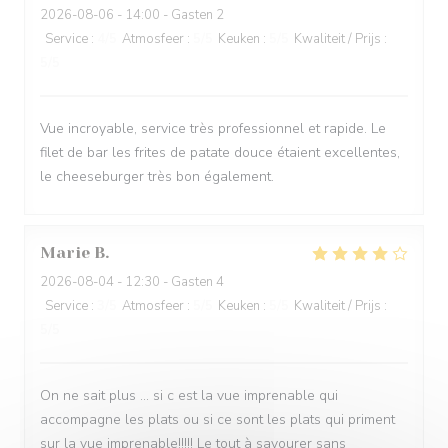
2026-08-06
- 14:00 - Gasten 2
Service
:
4
/5
Atmosfeer
:
5
/5
Keuken
:
5
/5
Kwaliteit / Prijs
:
5
/5
Vue incroyable, service très professionnel et rapide. Le
filet de bar les frites de patate douce étaient excellentes,
le cheeseburger très bon également.
Marie
B
2026-08-04
- 12:30 - Gasten 4
Service
:
3
/5
Atmosfeer
:
5
/5
Keuken
:
5
/5
Kwaliteit / Prijs
:
5
/5
On ne sait plus … si c est la vue imprenable qui
accompagne les plats ou si ce sont les plats qui priment
sur la vue imprenable!!!!! Le tout à savourer sans