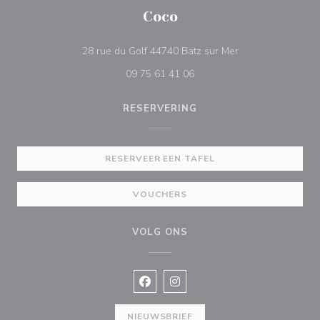
Coco
((opent in een nie
28 rue du Golf 44740 Batz sur Mer
09 75 61 41 06
RESERVERING
RESERVEER EEN TAFEL
VOUCHERS
VOLG ONS
Facebook ((opent in een nieuw vens
Instagram ((opent in een nieu
NIEUWSBRIEF