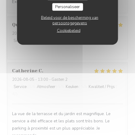
Excellent service et mets excellents
Personaliseer
Beleid voor de bescherming van
persoonsgegevens
Quentin
G
Cookiebeleid
2026-08-05
- 12:30 - Gasten 3
Service
:
5
/5
Atmosfeer
:
5
/5
Keuken
:
5
/5
Kwaliteit / Prijs
:
5
/5
Catherine
C
2026-08-05
- 13:00 - Gasten 2
Service
:
5
/5
Atmosfeer
:
5
/5
Keuken
:
5
/5
Kwaliteit / Prijs
:
4
/5
La vue de la terrasse et du jardin est magnifique. Le
service a été efficace et les plats sont très bons. Le
parking à proximité est un plus appréciable. Je