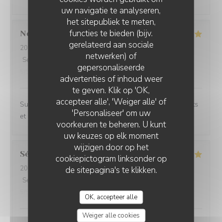
uw navigatie te analyseren,
het sitepubliek te meten,
functies te bieden (bijv.
Noemie
P
gerelateerd aan sociale
2026-08-05
- 21:15 - Gasten 2
netwerken) of
Service
:
5
/5
Atmosfeer
:
4
/5
Keuken
:
5
/5
Kwaliteit / Prijs
:
gepersonaliseerde
5
/5
advertenties of inhoud weer
te geven. Klik op 'OK,
accepteer alle', 'Weiger alle' of
Superbe expérience chez Coco, les plats sont excellents
'Personaliseer' om uw
et le cadre magnifique.
voorkeuren te beheren. U kunt
uw keuzes op elk moment
wijzigen door op het
Sébastien
C
cookiepictogram linksonder op
2026-07-31
- 20:00 - Gasten 6
de sitepagina's te klikken.
Service
:
5
/5
Atmosfeer
:
5
/5
Keuken
:
5
/5
Kwaliteit / Prijs
:
5
/5
OK, accepteer alle
Weiger alle cookies