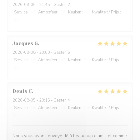
2026-08-06
- 21:45 - Gasten 2
Service
:
5
/5
Atmosfeer
:
5
/5
Keuken
:
4
/5
Kwaliteit / Prijs
:
4
/5
Jacques
G
2026-08-08
- 20:00 - Gasten 6
Service
:
5
/5
Atmosfeer
:
4
/5
Keuken
:
5
/5
Kwaliteit / Prijs
:
4
/5
Denis
C
2026-08-05
- 20:15 - Gasten 4
Service
:
5
/5
Atmosfeer
:
5
/5
Keuken
:
4
/5
Kwaliteit / Prijs
:
5
/5
Nous vous avons envoyé déjà beaucoup d’amis et comme