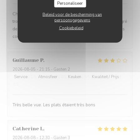
Personaliseer
Chez Coco, ambiance bord de mer à l’extérieur et
Beleid voor de bescherming van
persoonsgegevens
tropicale (Bahia) à l’intérieur, on adore ! On voyage au gré
Cookiebeleid
des plats succulents (bravo au Chef et à l’équipe !) et les
cocktails originaux sont extras ! À recommander !
Guillaume
P
2026-08-05
- 21:15 - Gasten 2
Service
:
2
/5
Atmosfeer
:
4
/5
Keuken
:
5
/5
Kwaliteit / Prijs
:
4
/5
Très belle vue. Les plats étaient très bons
Catherine
L
2026-08-08
- 12:30 - Gasten 3