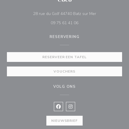
((opent in een nie
28 rue du Golf 44740 Batz sur Mer
09 75 61 41 06
RESERVERING
RESERVEER EEN TAFEL
VOUCHERS
VOLG ONS
Facebook ((opent in een nieuw vens
Instagram ((opent in een nieu
NIEUWSBRIEF