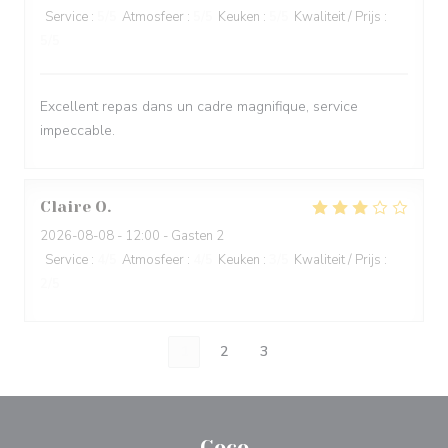
Service
:
5
/5
Atmosfeer
:
5
/5
Keuken
:
5
/5
Kwaliteit / Prijs
:
5
/5
Excellent repas dans un cadre magnifique, service
impeccable.
Claire
O
2026-08-08
- 12:00 - Gasten 2
Service
:
4
/5
Atmosfeer
:
4
/5
Keuken
:
3
/5
Kwaliteit / Prijs
:
2
/5
1
2
3
Coco