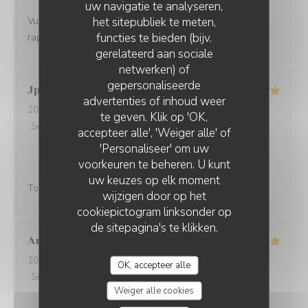
uw navigatie te analyseren,
het sitepubliek te meten,
Vue magnifique, assiette originale et délicieuse, bon
functies te bieden (bijv.
rapport qualité prix
gerelateerd aan sociale
netwerken) of
gepersonaliseerde
Jp
T
advertenties of inhoud weer
2026-08-05
- 19:00 - Gasten 2
te geven. Klik op 'OK,
Service
:
5
/5
Atmosfeer
:
5
/5
Keuken
:
5
/5
Kwaliteit / Prijs
:
accepteer alle', 'Weiger alle' of
5
/5
'Personaliseer' om uw
voorkeuren te beheren. U kunt
uw keuzes op elk moment
Tout fut parfait
wijzigen door op het
cookiepictogram linksonder op
de sitepagina's te klikken.
Annick
B
2026-08-08
- 12:30 - Gasten 4
OK, accepteer alle
Service
:
4
/5
Atmosfeer
:
5
/5
Keuken
:
5
/5
Kwaliteit / Prijs
:
Weiger alle cookies
5
/5