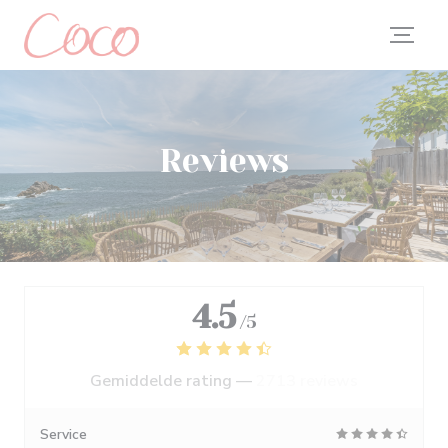
Cookies beheer paneel
Reviews
4.5
/5
Gemiddelde rating —
2713 reviews
Service