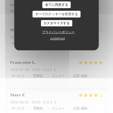
parking à proximité est un plus appréciable. Je
全てに同意する
recommande.
すべてのクッキーを拒否する
カスタマイズする
Marie
D
プライバシーポリシー
2026-08-03
- 12:30 - ゲスト 2
undefined
サービス
:
5
/5
雰囲気
:
4
/5
メニュー
:
5
/5
品質-価格
:
5
/5
Francoise
L
2026-07-26
- 13:00 - ゲスト 4
サービス
:
5
/5
雰囲気
:
4
/5
メニュー
:
5
/5
品質-価格
:
5
/5
Marc
F
2026-08-01
- 19:00 - ゲスト 3
サービス
:
4
/5
雰囲気
:
4
/5
メニュー
:
4
/5
品質-価格
:
4
/5