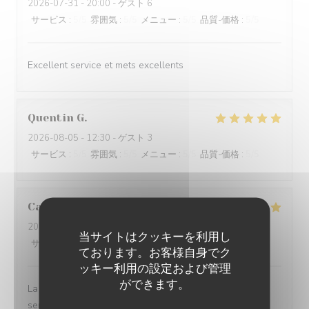
2026-07-31
- 20:00 - ゲスト 6
サービス
:
5
/5
雰囲気
:
5
/5
メニュー
:
5
/5
品質-価格
:
5
/5
Excellent service et mets excellents
Quentin
G
2026-08-05
- 12:30 - ゲスト 3
サービス
:
5
/5
雰囲気
:
5
/5
メニュー
:
5
/5
品質-価格
:
5
/5
Catherine
C
2026-08-05
- 13:00 - ゲスト 2
当サイトはクッキーを利用し
サービス
:
5
/5
雰囲気
:
5
/5
メニュー
:
5
/5
品質-価格
:
4
/5
ております。お客様自身でク
ッキー利用の設定および管理
ができます。
La vue de la terrasse et du jardin est magnifique. Le
service a été efficace et les plats sont très bons. Le