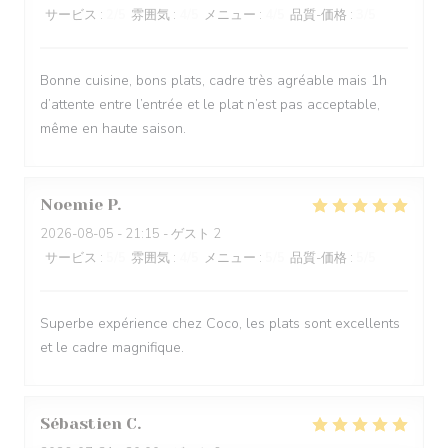
サービス
:
2
/5
雰囲気
:
4
/5
メニュー
:
4
/5
品質-価格
:
3
/5
Bonne cuisine, bons plats, cadre très agréable mais 1h
d’attente entre l’entrée et le plat n’est pas acceptable,
même en haute saison.
Noemie
P
2026-08-05
- 21:15 - ゲスト 2
サービス
:
5
/5
雰囲気
:
4
/5
メニュー
:
5
/5
品質-価格
:
5
/5
Superbe expérience chez Coco, les plats sont excellents
et le cadre magnifique.
Sébastien
C