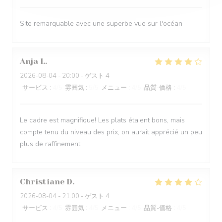
Site remarquable avec une superbe vue sur l'océan
Anja
L
2026-08-04
- 20:00 - ゲスト 4
サービス
:
4
/5
雰囲気
:
5
/5
メニュー
:
4
/5
品質-価格
:
4
/5
Le cadre est magnifique! Les plats étaient bons, mais
compte tenu du niveau des prix, on aurait apprécié un peu
plus de raffinement.
Christiane
D
2026-08-04
- 21:00 - ゲスト 4
サービス
:
4
/5
雰囲気
:
4
/5
メニュー
:
4
/5
品質-価格
:
4
/5