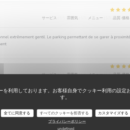
サービス
:
5
/5
雰囲気
:
5
/5
メニュー
:
5
/5
品質-価格
onnel extrêmement gentil. Le parking permettant de se garer à proximit
ment
サービス
:
5
/5
雰囲気
:
5
/5
メニュー
:
5
/5
品質-価格
ーを利用しております。お客様自身でクッキー利用の設定
ice impeccable. Un très bon moment en famille où tout le monde a appré
す。
全てに同意する
すべてのクッキーを拒否する
カスタマイズする
プライバシーポリシー
undefined