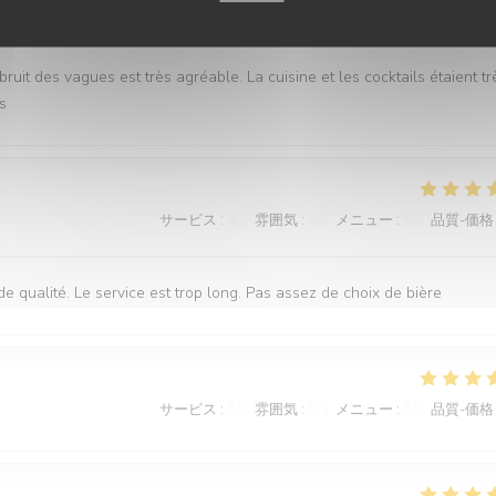
サービス
:
5
/5
雰囲気
:
5
/5
メニュー
:
5
/5
品質-価格
it des vagues est très agréable. La cuisine et les cocktails étaient tr
s
サービス
:
4
/5
雰囲気
:
4
/5
メニュー
:
5
/5
品質-価格
 de qualité. Le service est trop long. Pas assez de choix de bière
サービス
:
5
/5
雰囲気
:
5
/5
メニュー
:
5
/5
品質-価格