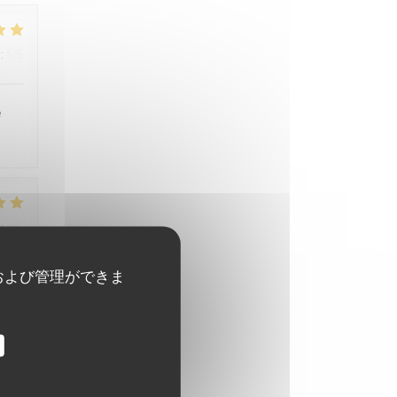
:
5
/5
é
:
4
/5
および管理ができま
cié