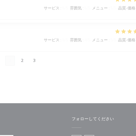
サービス
:
5
/5
雰囲気
:
5
/5
メニュー
:
5
/5
品質-価格
サービス
:
5
/5
雰囲気
:
4
/5
メニュー
:
5
/5
品質-価格
1
2
3
フォローしてください
で開きます))