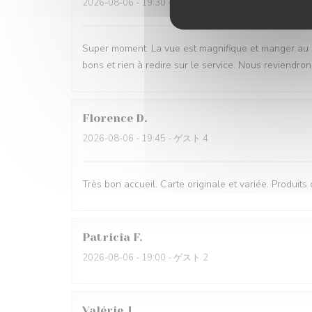
2026-08-06
- 19:30 - ゲスト 2
Super moment. La vue est magnifique et manger au bru
bons et rien à redire sur le service. Nous reviendron
Florence
D
2026-08-06
- 19:45 - ゲスト 4
Très bon accueil. Carte originale et variée. Produits
Patricia
F
2026-08-06
- 19:00 - ゲスト 2
Valérie
J