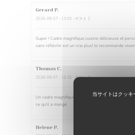
Gerard
P
2026-08-07
- 13:00 - ゲスト 2
Super ! Cadre magnifique,cuisine délicieuse et pers
sans réfléchir est un vrai plus! Je recommande vive
Thomas
C
2026-08-07
- 12:15 - ゲスト 8
当サイトはクッキ
Un cadre magnifique, de très bons plats et un serv
ce qu'il a mangé.
Helene
P