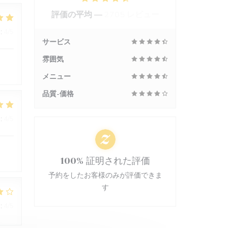
評価の平均 —
2705 レビュー
:
4
/5
サービス
雰囲気
メニュー
品質-価格
:
4
/5
100% 証明された評価
予約をしたお客様のみが評価できま
す
:
4
/5