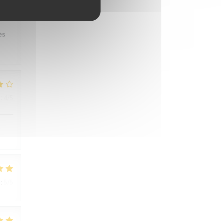
:
5
/5
ès
:
4
/5
:
5
/5