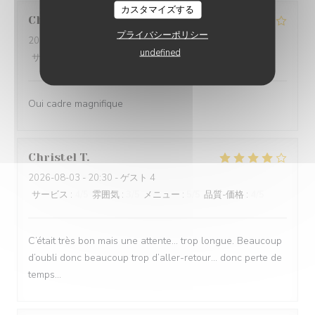
カスタマイズする
Christiane
D
プライバシーポリシー
2026-08-04
- 21:00 - ゲスト 4
undefined
サービス
:
4
/5
雰囲気
:
4
/5
メニュー
:
4
/5
品質-価格
:
4
/5
Oui cadre magnifique
Christel
T
2026-08-03
- 20:30 - ゲスト 4
サービス
:
4
/5
雰囲気
:
3
/5
メニュー
:
5
/5
品質-価格
:
4
/5
C’était très bon mais une attente… trop longue. Beaucoup
d’oubli donc beaucoup trop d’aller-retour… donc perte de
temps…