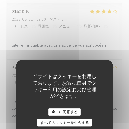
Marc
F
2026-08-01
- 19:00 - ゲスト 3
サービス
:
4
/5
雰囲気
:
4
/5
メニュー
:
4
/5
品質-価格
:
4
/5
Site remarquable avec une superbe vue sur l'océan
Anja
L
当サイトはクッキーを利用し
2026-08-04
- 20:00 - ゲスト 4
ております。お客様自身でク
サービス
:
4
/5
雰囲気
:
5
/5
メニュー
:
4
/5
品質-価格
:
4
/5
ッキー利用の設定および管理
ができます。
Le cadre est magnifique! Les plats étaient bons, mais
compte tenu du niveau des prix, on aurait apprécié un peu
全てに同意する
plus de raffinement.
すべてのクッキーを拒否する