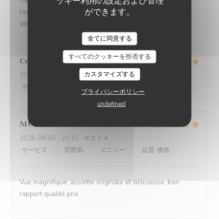
ッキー利用の設定および管理
n’en était pas un.cette semaine,ma femme a retenté
ができます。
l’expérience et le beurre blanc etait parfait.Donc bravo.
Vous nous reverrez.
全てに同意する
すべてのクッキーを拒否する
Céline
C
カスタマイズする
2026-08-08
- 19:30 - ゲスト 6
サービス
:
5
/5
雰囲気
:
4
/5
メニュー
:
4
/5
品質-価格
:
4
/5
プライバシーポリシー
undefined
MURIEL
P
2026-08-05
- 20:15 - ゲスト 4
サービス
:
5
/5
雰囲気
:
5
/5
メニュー
:
5
/5
品質-価格
:
5
/5
Vue magnifique, assiette originale et délicieuse, bon
rapport qualité prix