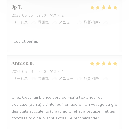
Jp
T
2026-08-05
- 19:00 - ゲスト 2
サービス
:
5
/5
雰囲気
:
5
/5
メニュー
:
5
/5
品質-価格
:
5
/5
Tout fut parfait
Annick
B
2026-08-08
- 12:30 - ゲスト 4
サービス
:
4
/5
雰囲気
:
5
/5
メニュー
:
5
/5
品質-価格
:
5
/5
Chez Coco, ambiance bord de mer à l’extérieur et
tropicale (Bahia) à l’intérieur, on adore ! On voyage au gré
des plats succulents (bravo au Chef et à l’équipe !) et les
cocktails originaux sont extras ! À recommander !