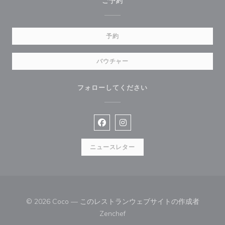
ご予約
予約
バウチャー
フォローしてください
Facebook ((新しいウィンドウで開
Instagram ((新しいウィン
ニュースレター
© 2026 Coco — このレストランウェブサイトの作成者
((新しいウィンドウで開きます))
Zenchef