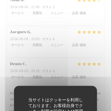
2026-08-06
- 21:45 - ゲスト 2
サービス
:
5
/5
雰囲気
:
5
/5
メニュー
:
4
/5
品質-価格
:
4
/5
Jacques
G
2026-08-08
- 20:00 - ゲスト 6
サービス
:
5
/5
雰囲気
:
4
/5
メニュー
:
5
/5
品質-価格
:
4
/5
Denis
C
2026-08-05
- 20:15 - ゲスト 4
サービス
:
5
/5
雰囲気
:
5
/5
メニュー
:
4
/5
品質-価格
:
5
/5
Nous vous avons envoyé déjà beaucoup d’amis et comme
nous,tous sont unanimes “on y retournera “ Je vous avais
当サイトはクッキーを利用し
ております。お客様自身でク
écrit la semaine dernière au sujet du beurre blanc qui