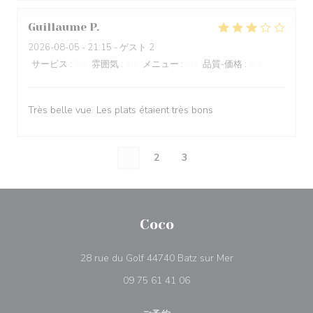
Guillaume
P
2026-08-05
- 21:15 - ゲスト 2
サービス
:
2
/5
雰囲気
:
4
/5
メニュー
:
5
/5
品質-価格
:
4
/5
Très belle vue. Les plats étaient très bons
1
2
3
Coco
((新しいウィンド
28 rue du Golf 44740 Batz sur Mer
09 75 61 41 06