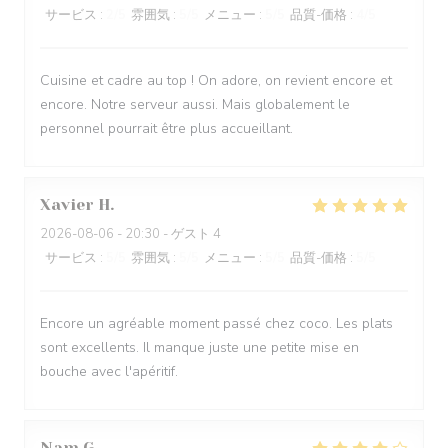
サービス
:
2
/5
雰囲気
:
5
/5
メニュー
:
5
/5
品質-価格
:
4
/5
Cuisine et cadre au top ! On adore, on revient encore et
encore. Notre serveur aussi. Mais globalement le
personnel pourrait être plus accueillant.
Xavier
H
2026-08-06
- 20:30 - ゲスト 4
サービス
:
5
/5
雰囲気
:
5
/5
メニュー
:
5
/5
品質-価格
:
5
/5
Encore un agréable moment passé chez coco. Les plats
sont excellents. Il manque juste une petite mise en
bouche avec l'apéritif.
Nam
G