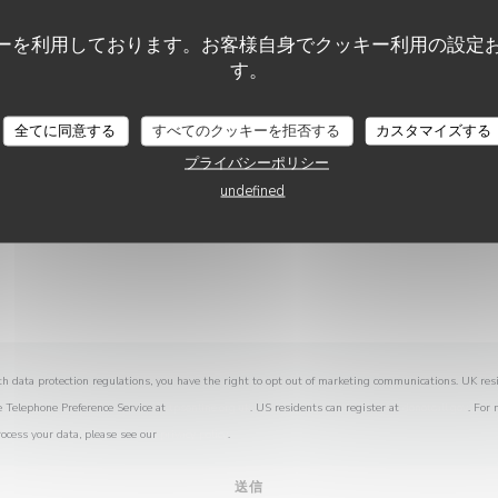
お問い合わせはこちら
以下のフォームにご記入ください。
ーを利用しております。お客様自身でクッキー利用の設定
す。
全てに同意する
すべてのクッキーを拒否する
カスタマイズする
プライバシーポリシー
undefined
th data protection regulations, you have the right to opt out of marketing communications. UK res
e Telephone Preference Service at
tpsonline.org.uk
. US residents can register at
donotcall.gov
. For
ocess your data, please see our
privacy policy
.