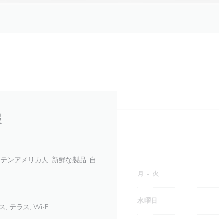
報
ラテンアメリカ人, 新鮮な製品, 自
月
-
火
水曜日
テラス, Wi-Fi