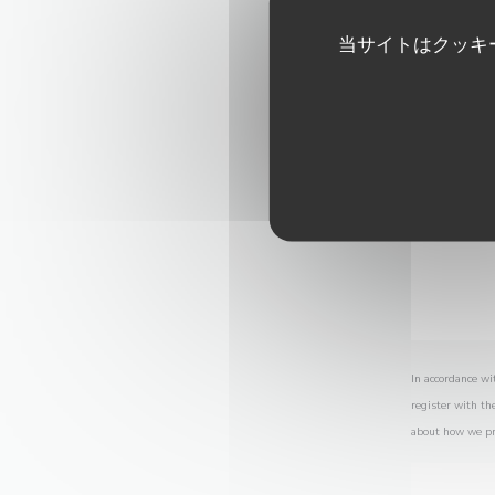
当サイトはクッキ
In accordance wi
register with th
about how we pr