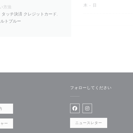
木
-
日
い方法
, タッチ決済 クレジットカード,
 カルトブルー
フォローしてください
で開きます))
約
Facebook ((新しいウィン
Instagram ((新
ニュースレター
チャー