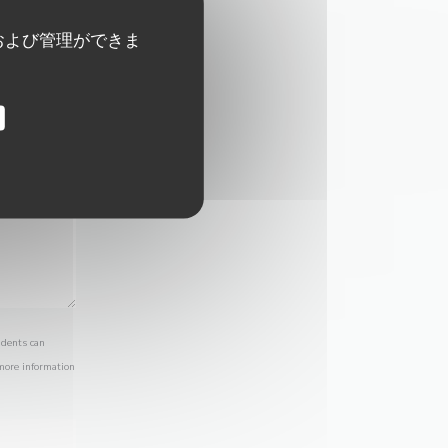
および管理ができま
idents can
 more information