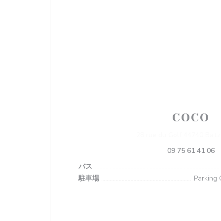
COCO
28 rue du Golf 44740 Batz
09 75 61 41 06
バス
駐車場
Parking 