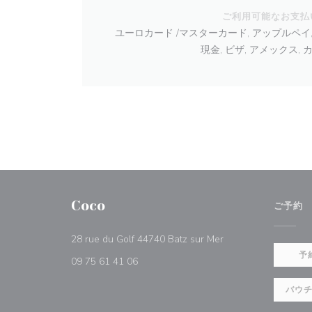
ご利用可能なお支払
ユーロカード /マスターカード, アップルペイ
現金, ビザ, アメックス,
Coco
ご予約
((新しいウィンドウ
28 rue du Golf 44740 Batz sur Mer
予
09 75 61 41 06
バウ