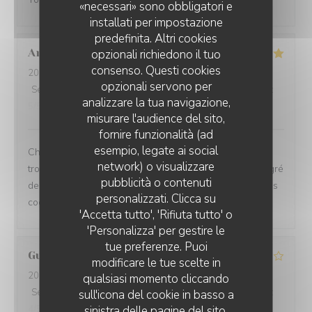
«necessari» sono obbligatori e
installati per impostazione
predefinita. Altri cookies
Annick
B
opzionali richiedono il tuo
consenso. Questi cookies
2026-08-08
- 12:30 - Ospiti 4
opzionali servono per
Servizio
:
4
/5
Atmosfera
:
5
/5
Cucina
:
5
/5
Qualità / Prezzo
:
analizzare la tua navigazione,
5
/5
misurare l'audience del sito,
fornire funzionalità (ad
esempio, legate ai social
Chez Coco, ambiance bord de mer à l’extérieur et
network) o visualizzare
tropicale (Bahia) à l’intérieur, on adore ! On voyage au gré
pubblicità o contenuti
des plats succulents (bravo au Chef et à l’équipe !) et les
personalizzati. Clicca su
cocktails originaux sont extras ! À recommander !
'Accetta tutto', 'Rifiuta tutto' o
'Personalizza' per gestire le
tue preferenze. Puoi
Guillaume
P
modificare le tue scelte in
2026-08-05
- 21:15 - Ospiti 2
qualsiasi momento cliccando
Servizio
:
2
/5
Atmosfera
:
4
/5
Cucina
:
5
/5
Qualità / Prezzo
:
sull'icona del cookie in basso a
4
/5
sinistra delle pagine del sito.