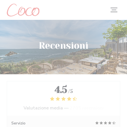
Personalizzazione delle tue scelte sui cookie
Recensioni
4.5
/5
Valutazione media —
2705 recensioni
Servizio