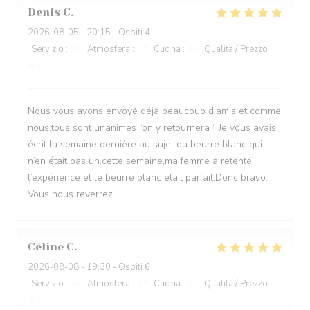
Denis
C
2026-08-05
- 20:15 - Ospiti 4
Servizio
:
5
/5
Atmosfera
:
5
/5
Cucina
:
4
/5
Qualità / Prezzo
:
5
/5
Nous vous avons envoyé déjà beaucoup d’amis et comme
nous,tous sont unanimes “on y retournera “ Je vous avais
écrit la semaine dernière au sujet du beurre blanc qui
n’en était pas un.cette semaine,ma femme a retenté
l’expérience et le beurre blanc etait parfait.Donc bravo.
Vous nous reverrez.
Céline
C
2026-08-08
- 19:30 - Ospiti 6
Servizio
:
5
/5
Atmosfera
:
4
/5
Cucina
:
4
/5
Qualità / Prezzo
:
4
/5