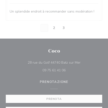
Un splendide endroit à recommander sans modération !
1
2
3
Coco
((apre una nuova f
28 rue du Golf 44740 Batz sur Mer
09 75 61 41 06
PRENOTAZIONE
PRENOTA