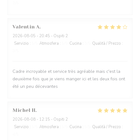
2
/5
Valentin
A
2026-08-05
- 20:45 - Ospiti 2
Servizio
:
5
/5
Atmosfera
:
5
/5
Cucina
:
3
/5
Qualità / Prezzo
:
3
/5
Cadre incroyable et service très agréable mais c'est la
deuxième fois que je viens manger ici et les deux fois ont
été un peu décevantes
Michel
H
2026-08-08
- 12:15 - Ospiti 2
Servizio
:
5
/5
Atmosfera
:
5
/5
Cucina
:
5
/5
Qualità / Prezzo
:
4
/5