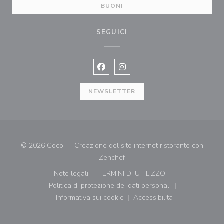
BUONI
SEGUICI
Facebook ((apre una nuova finestra)
Instagram ((apre una nuova fi
NEWSLETTER
© 2026 Coco — Creazione del sito internet ristorante con
((apre una nuova finestra))
Zenchef
Note legali
TERMINI DI UTILIZZO
((apre una nuova finestra))
((apre una nuova finestra))
Politica di protezione dei dati personali
((apre una nuova finestra))
Informativa sui cookie
Accessibilita
((apre una nuova finestra))
((apre una nuova finest