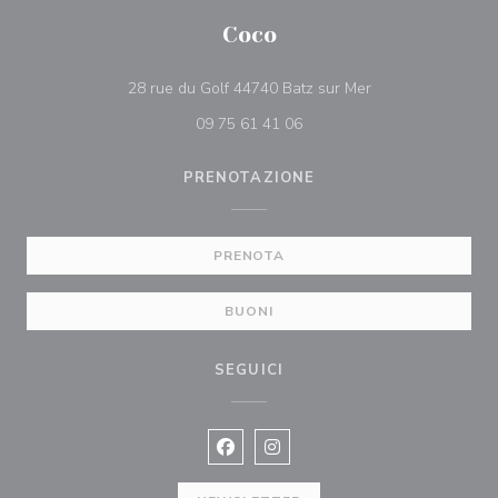
Coco
((apre una nuova f
28 rue du Golf 44740 Batz sur Mer
09 75 61 41 06
PRENOTAZIONE
PRENOTA
BUONI
SEGUICI
Facebook ((apre una nuova finestra)
Instagram ((apre una nuova fi