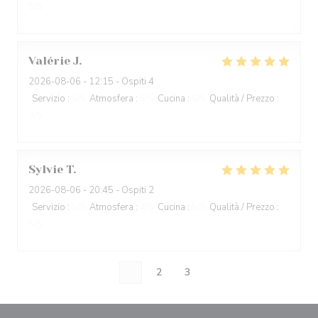
5
/5
Valérie
J
2026-08-06
- 12:15 - Ospiti 4
Servizio
:
5
/5
Atmosfera
:
5
/5
Cucina
:
5
/5
Qualità / Prezzo
:
4
/5
Sylvie
T
2026-08-06
- 20:45 - Ospiti 2
Servizio
:
5
/5
Atmosfera
:
4
/5
Cucina
:
5
/5
Qualità / Prezzo
:
5
/5
1
2
3