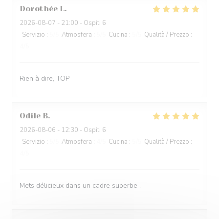
Dorothée
L
2026-08-07
- 21:00 - Ospiti 6
Servizio
:
5
/5
Atmosfera
:
5
/5
Cucina
:
5
/5
Qualità / Prezzo
:
4
/5
Rien à dire, TOP
Odile
B
2026-08-06
- 12:30 - Ospiti 6
Servizio
:
5
/5
Atmosfera
:
4
/5
Cucina
:
5
/5
Qualità / Prezzo
:
4
/5
Mets délicieux dans un cadre superbe .