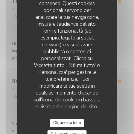
Thomas
C
consenso. Questi cookies
opzionali servono per
2026-08-07
- 12:15 - Ospiti 8
analizzare la tua navigazione,
Servizio
:
5
/5
Atmosfera
:
5
/5
Cucina
:
5
/5
Qualità / Prezzo
:
misurare l'audience del sito,
4
/5
fornire funzionalità (ad
esempio, legate ai social
Un cadre magnifique, de très bons plats et un service
network) o visualizzare
impeccable. Un très bon moment en famille où tout le
pubblicità o contenuti
personalizzati. Clicca su
monde a apprécié ce qu'il a mangé.
'Accetta tutto', 'Rifiuta tutto' o
'Personalizza' per gestire le
tue preferenze. Puoi
Helene
P
modificare le tue scelte in
2026-08-06
- 19:30 - Ospiti 2
qualsiasi momento cliccando
Servizio
:
5
/5
Atmosfera
:
5
/5
Cucina
:
5
/5
Qualità / Prezzo
:
sull'icona del cookie in basso a
5
/5
sinistra delle pagine del sito.
Ok, accetta tutto
Super moment. La vue est magnifique et manger au bruit
des vagues est très agréable. La cuisine et les cocktails