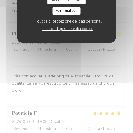
Rifiuta tutti i cookie
étaient très bons et rien à redire sur le service. Nous
Personalizza
reviendrons
Politica di protezione dei dati personali
Politica di gestione dei cookie
Florence
D
2026-08-06
- 19:45 - Ospiti 4
Servizio
:
4
/5
Atmosfera
:
4
/5
Cucina
:
5
/5
Qualità / Prezzo
:
4
/5
Très bon accueil. Carte originale et variée. Produits de
qualité. Le service est trop long. Pas assez de choix de
bière
Patricia
F
2026-08-06
- 19:00 - Ospiti 2
Servizio
:
5
/5
Atmosfera
:
5
/5
Cucina
:
5
/5
Qualità / Prezzo
: