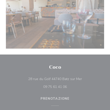
Coco
((apre una nuova f
28 rue du Golf 44740 Batz sur Mer
09 75 61 41 06
PRENOTAZIONE