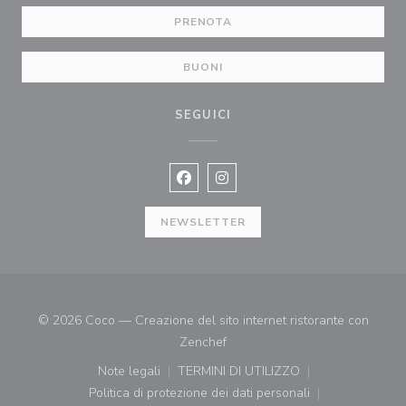
PRENOTA
BUONI
SEGUICI
Facebook ((apre una nuova finestra)
Instagram ((apre una nuova fi
NEWSLETTER
© 2026 Coco — Creazione del sito internet ristorante con
((apre una nuova finestra))
Zenchef
Note legali
TERMINI DI UTILIZZO
((apre una nuova finestra))
((apre una nuova finestra))
Politica di protezione dei dati personali
((apre una nuova finestra))