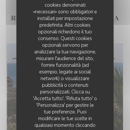
cookies denominati
«necessari» sono obbligatori e
RESTAURANT POSÉ SUR LA
installati per impostazione
predefinita. Altri cookies
MER - CÔTE SAUVAGE
opzionali richiedono il tuo
consenso. Questi cookies
opzionali servono per
analizzare la tua navigazione,
misurare l'audience del sito,
fornire funzionalità (ad
esempio, legate ai social
network) o visualizzare
pubblicità o contenuti
personalizzati. Clicca su
'Accetta tutto', 'Rifiuta tutto' o
'Personalizza' per gestire le
tue preferenze. Puoi
modificare le tue scelte in
qualsiasi momento cliccando