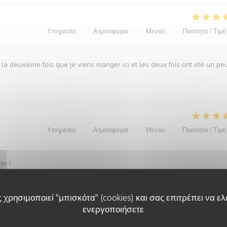
Υπηρεσία
:
5
/5
Ατμόσφαιρα
:
5
/5
Μενού
:
3
/5
Ποιότητα / Τιμή
 la deuxième fois que je viens manger ici et les deux fois ont été un pe
Υπηρεσία
:
5
/5
Ατμόσφαιρα
:
5
/5
Μενού
:
5
/5
Ποιότητα / Τιμή
on !
 χρησιμοποιεί "μπισκότα" (cookies) και σας επιτρέπει να ελέ
ενεργοποιήσετε
Υπηρεσία
:
5
/5
Ατμόσφαιρα
:
5
/5
Μενού
:
5
/5
Ποιότητα / Τιμή