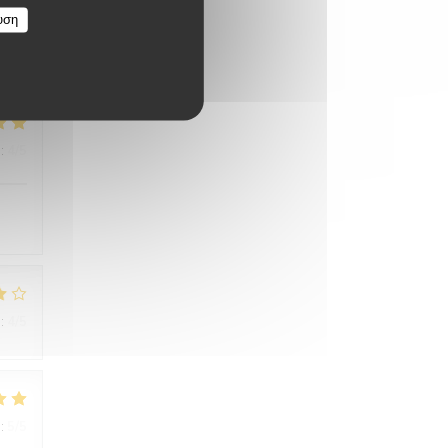
υση
:
4
/5
:
4
/5
:
5
/5