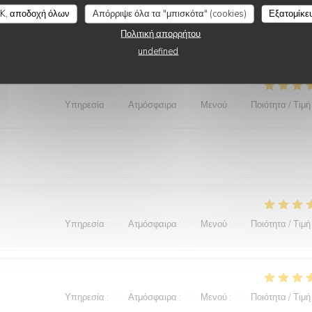
K, αποδοχή όλων
Απόρριψε όλα τα "μπισκότα" (cookies)
Εξατομίκε
Πολιτική απορρήτου
undefined
Υπηρεσία
:
5
/5
Ατμόσφαιρα
:
4
/5
Μενού
:
5
/5
Ποιότητα / Τιμή
Υπηρεσία
:
5
/5
Ατμόσφαιρα
:
4
/5
Μενού
:
5
/5
Ποιότητα / Τιμή
Υπηρεσία
:
5
/5
Ατμόσφαιρα
:
5
/5
Μενού
:
5
/5
Ποιότητα / Τιμή