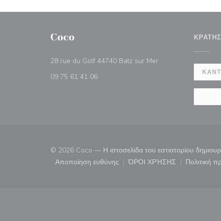
Coco
ΚΡΆΤΗ
((ανοίγει σε νέο παρ
28 rue du Golf 44740 Batz sur Mer
ΚΆΝΤ
09 75 61 41 06
© 2026 Coco — Η ιστοσελίδα του εστιατορίου δημιο
Αποποίηση ευθύνης
ΌΡΟΙ ΧΡΉΣΗΣ
Πολιτική 
((ανοίγει σε νέο παράθυρο))
((ανοίγει σε νέο παρ