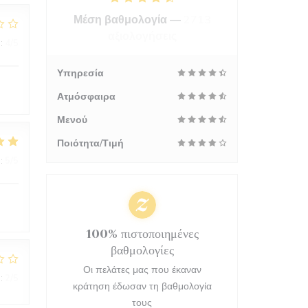
Μέση βαθμολογία —
2713
αξιολογήσεις
:
4
/5
Υπηρεσία
Ατμόσφαιρα
Μενού
Ποιότητα/Τιμή
:
5
/5
100% πιστοποιημένες
βαθμολογίες
Οι πελάτες μας που έκαναν
:
2
/5
κράτηση έδωσαν τη βαθμολογία
τους