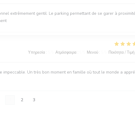
onnel extrêmement gentil. Le parking permettant de se garer à proximit
ment
Υπηρεσία
:
5
/5
Ατμόσφαιρα
:
5
/5
Μενού
:
5
/5
Ποιότητα / Τιμή
ice impeccable. Un très bon moment en famille où tout le monde a appré
1
2
3