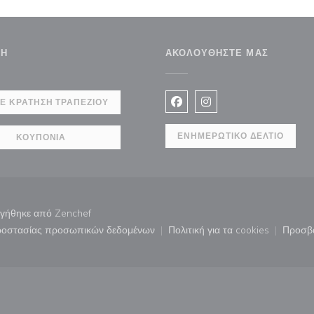
ΣΗ
ΑΚΟΛΟΥΘΉΣΤΕ ΜΑΣ
άθυρο))
Ε ΚΡΆΤΗΣΗ ΤΡΑΠΕΖΙΟΎ
Facebook ((ανοίγει σε νέο 
Instagram ((ανοίγει σ
ΕΝΗΜΕΡΩΤΙΚΌ ΔΕΛΤΊΟ
ΚΟΥΠΌΝΙΑ
((ανοίγει σε νέο παράθυρο))
υργήθηκε από
Zenchef
προστασίας προσωπικών δεδομένων
Πολιτική για τα cookies
Προσβ
άθυρο))
((ανοίγει σε νέο παράθυρο))
((ανοίγει σε νέο παρ