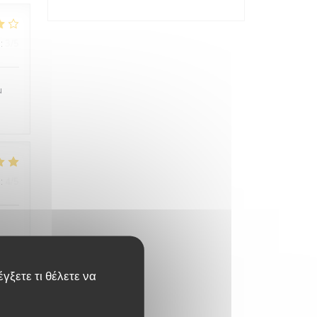
:
3
/5
u
:
4
/5
γξετε τι θέλετε να
:
4
/5