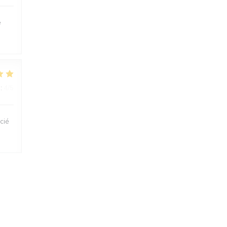
é
:
4
/5
cié