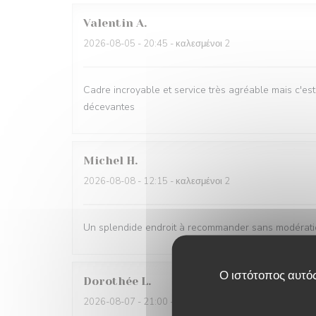
Valentin
A
2026-08-05
- 20:45 - καλεσμένοι 2
Cadre incroyable et service très agréable mais c'est
décevantes
Michel
H
2026-08-08
- 12:15 - καλεσμένοι 2
Un splendide endroit à recommander sans modérati
Ο ιστότοπος αυτός
Dorothée
L
2026-08-07
- 21:00 - καλεσμένοι 6