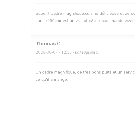
Super ! Cadre magnifique,cuisine délicieuse et pers
sans réfléchir est un vrai plus! Je recommande vive
Thomas
C
2026-08-07
- 12:15 - καλεσμένοι 8
Un cadre magnifique, de très bons plats et un serv
ce qu'il a mangé.