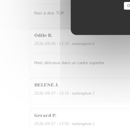
O
Rien à dire, TOP
Odile
B
2026-08-06
- 12:30 - καλεσμένοι 6
Mets délicieux dans un cadre superbe .
HELENE
J
2026-08-07
- 13:15 - καλεσμένοι 2
Gerard
P
2026-08-07
- 13:00 - καλεσμένοι 2