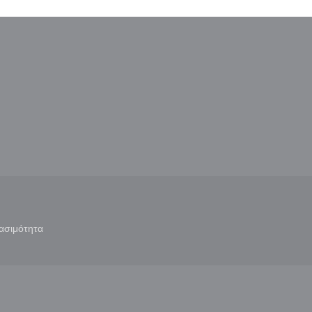
παράθυρο))
ε νέο παράθυρο))
ασιμότητα
άθυρο))
((ανοίγει σε νέο παράθυρο))