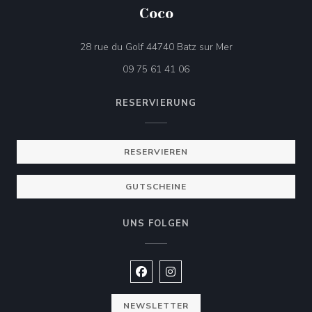
Coco
((öffnet ein neues 
28 rue du Golf 44740 Batz sur Mer
09 75 61 41 06
RESERVIERUNG
RESERVIEREN
GUTSCHEINE
UNS FOLGEN
Facebook ((öffnet ein neues Fenste
Instagram ((öffnet ein neues 
NEWSLETTER