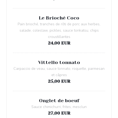
Le Brioché Coco
Pain brioché, tranches de rôti de porc aux herbes,
salade, coleslaw, pickles, sauce tonkatsu, chips
croustillantes
24,00 EUR
Vittello tonnato
Carpaccio de veau, sauce tonnato, roquette, parmesan
et câpres
25,00 EUR
Onglet de boeuf
Sauce chimichurri, frites, mesclun
27,00 EUR