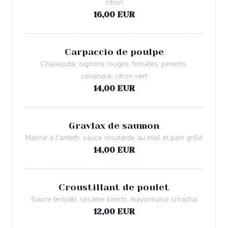
citron
16,00 EUR
Carpaccio de poulpe
Chalaquita, oignons rouges, tomates, piments,
coriandre, citron vert
14,00 EUR
Gravlax de saumon
Mariné à l'anteth, sauce moutarde au miel et pain grillé
14,00 EUR
Croustillant de poulet
Sauce teriyaki, sésame kimchi, mayonnaise sriracha
12,00 EUR