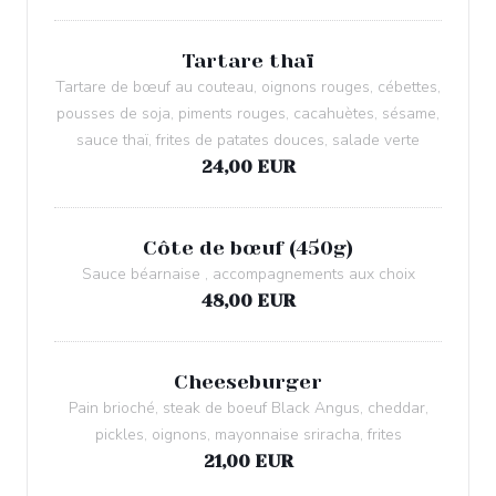
Tartare thaï
Tartare de bœuf au couteau, oignons rouges, cébettes,
pousses de soja, piments rouges, cacahuètes, sésame,
sauce thaï, frites de patates douces, salade verte
24,00 EUR
Côte de bœuf (450g)
Sauce béarnaise , accompagnements aux choix
48,00 EUR
Cheeseburger
Pain brioché, steak de boeuf Black Angus, cheddar,
pickles, oignons, mayonnaise sriracha, frites
21,00 EUR