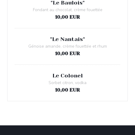
"Le Baulois"
Fondant au chocolat, crème fouettée
10,00 EUR
"Le Nantais"
Génoise amande, crème fouettée et rhum
10,00 EUR
Le Colonel
Sorbet citron, vodka
10,00 EUR