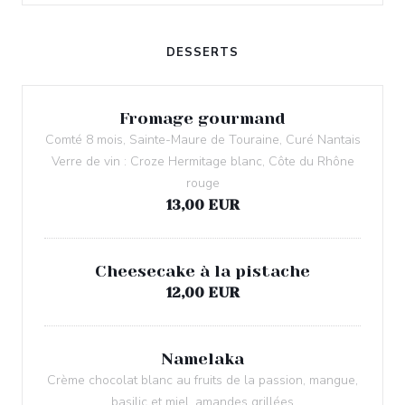
DESSERTS
Fromage gourmand
Comté 8 mois, Sainte-Maure de Touraine, Curé Nantais
Verre de vin : Croze Hermitage blanc, Côte du Rhône
rouge
13,00 EUR
Cheesecake à la pistache
12,00 EUR
Namelaka
Crème chocolat blanc au fruits de la passion, mangue,
basilic et miel, amandes grillées