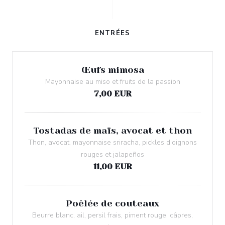
ENTRÉES
Œufs mimosa
Mayonnaise au miso et fruits de la passion
7,00 EUR
Tostadas de maïs, avocat et thon
Thon, avocat, mayonnaise sriracha, pickles d'oignons
rouges et jalapeños
11,00 EUR
Poêlée de couteaux
Beurre blanc, ail, persil frais, piment rouge, câpres,