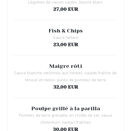
Légumes de saison sautés, beurre blanc
27,00 EUR
Fish & Chips
Sauce tartare
23,00 EUR
Maigre rôti
Sauce blanche citronnée aux herbes, salade fraîche de
fenouil et melon, purée de pommes de terre
32,00 EUR
Poulpe grillé à la parilla
Pommes de terre grenaille en croûte de sel, sauce
chimichurri, herbes fraîches
30,00 EUR