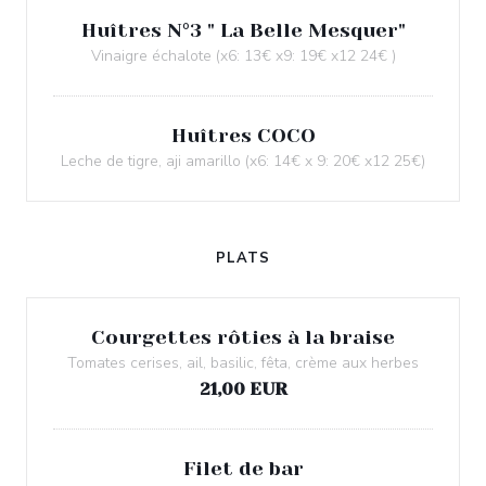
Huîtres N°3 " La Belle Mesquer"
Vinaigre échalote (x6: 13€ x9: 19€ x12 24€ )
Huîtres COCO
Leche de tigre, aji amarillo (x6: 14€ x 9: 20€ x12 25€)
PLATS
Courgettes rôties à la braise
Tomates cerises, ail, basilic, fêta, crème aux herbes
21,00 EUR
Filet de bar