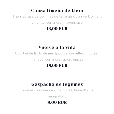
Causa limeña de thon
Thon, écrasé de pommes de terre au citron vert, piment
amarillo, coriandre, mayonnaise
13,00 EUR
"Vuelve a la vida"
Cocktail de fruits de mer (poulpe, crevettes, moules),
mangue, coriandre, citron, épices
18,00 EUR
Gaspacho de légumes
Tomates, concombres, melon, ail, huile d'olive,
pangrattato
9,00 EUR