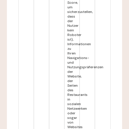
Score,
um
sicherzustellen,
dass
der
Nutzer
kein
Roboter
ist),
Informationen
zu
Ihren
Navigations-
und
Nutzungspräferenzen
der
Website,
der
Seiten
des
Restaurants
in
sozialen
Netzwerken
oder
sogar
von
Websites