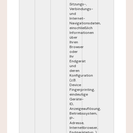
Sitzungs-,
Verbindungs-
und
Internet-
Navigationsdaten,
einschließlich
Informationen
über
Ihren
Browser
oder
Ihr
Endgerät
und
deren
Konfiguration
(z.B.
Device
Fingerprinting,
eindeutige
Geräte-
ID,
Anzeigeauflösung,
Betriebssystem,
IP-
Adresse,
Internetbrowser,
Endgerätetyp...),