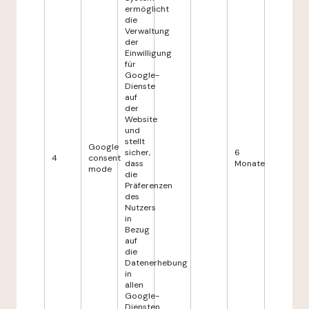
ermöglicht
die
Verwaltung
der
Einwilligung
für
Google-
Dienste
auf
der
Website
und
stellt
Google
sicher,
6
4
consent
dass
Monate
mode
die
Präferenzen
des
Nutzers
in
Bezug
auf
die
Datenerhebung
in
allen
Google-
Diensten