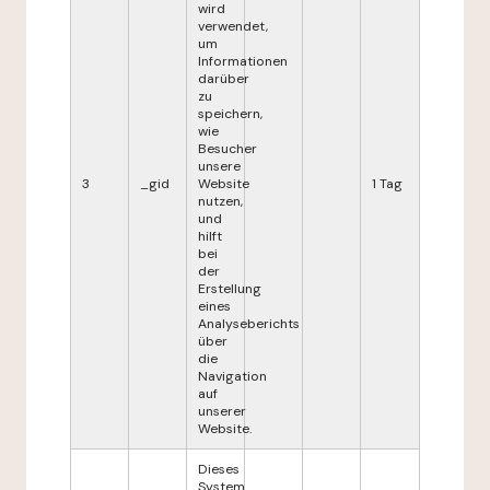
wird
verwendet,
um
Informationen
darüber
zu
speichern,
wie
Besucher
unsere
3
_gid
Website
1 Tag
nutzen,
und
hilft
bei
der
Erstellung
eines
Analyseberichts
über
die
Navigation
auf
unserer
Website.
Dieses
System