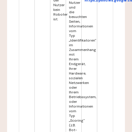
der
https://policies.google.
Nutzer
Nutzer
und
kein
die
Roboter
besuchten
ist.
Seiten,
Informationen
vom
Typ
„Identifikatoren"
im
Zusammenhang
mit
Ihrem
Endgerät,
Ihrer
Hardware,
sozialen
Netzwerken
oder
Ihrem
Betriebssystem,
oder
Informationen
vom
Typ
„Scoring"
(z.B.
Bot-