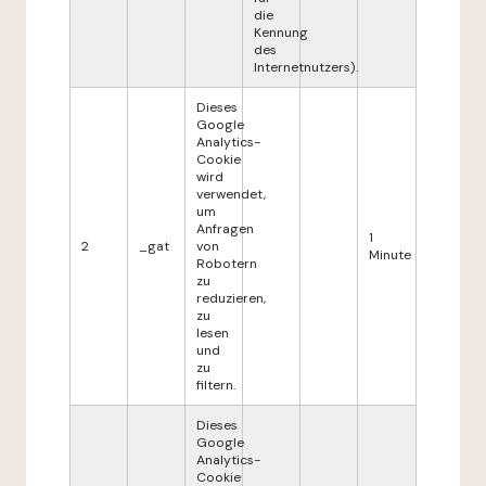
die
Kennung
des
Internetnutzers).
Dieses
Google
Analytics-
Cookie
wird
verwendet,
um
Anfragen
1
2
_gat
von
Minute
Robotern
zu
reduzieren,
zu
lesen
und
zu
filtern.
Dieses
Google
Analytics-
Cookie