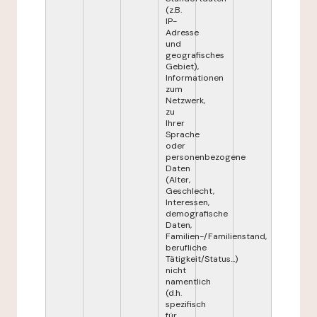
(z.B.
IP-
Adresse
und
geografisches
Gebiet),
Informationen
zum
Netzwerk,
zu
Ihrer
Sprache
oder
personenbezogene
Daten
(Alter,
Geschlecht,
Interessen,
demografische
Daten,
Familien-/Familienstand,
berufliche
Tätigkeit/Status...)
nicht
namentlich
(d.h.
spezifisch
für