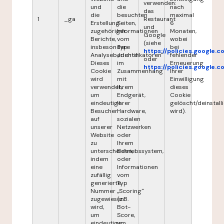
verwenden:
und
die
nach
das
die
besuchten
maximal
1
_ga
Restaurant
Erstellung
Seiten,
6
und
zugehöriger
Informationen
Monaten,
Google
Berichte,
vom
wobei
(siehe
insbesondere
Typ
bei
https://policies.google.
Analyseberichte.
„Identifikatoren"
fehlender
oder
Dieses
im
Erneuerung
https://policies.google.
Cookie
Zusammenhang
Ihrer
wird
mit
Einwilligung
verwendet,
Ihrem
dieses
um
Endgerät,
Cookie
eindeutige
Ihrer
gelöscht/deinstalli
Besucher
Hardware,
wird).
auf
sozialen
unserer
Netzwerken
Website
oder
zu
Ihrem
unterscheiden,
Betriebssystem,
indem
oder
eine
Informationen
zufällig
vom
generierte
Typ
Nummer
„Scoring"
zugewiesen
(z.B.
wird,
Bot-
um
Score,
eindeutige
um