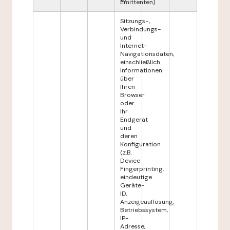
Emittenten)
Sitzungs-,
Verbindungs-
und
Internet-
Navigationsdaten,
einschließlich
Informationen
über
Ihren
Browser
oder
Ihr
Endgerät
und
deren
Konfiguration
(z.B.
Device
Fingerprinting,
eindeutige
Geräte-
ID,
Anzeigeauflösung,
Betriebssystem,
IP-
Adresse,