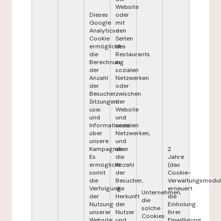
Website
Dieses
oder
Google
mit
Analytics-
den
Cookie
Seiten
ermöglicht
des
die
Restaurants
Berechnung
in
der
sozialen
Anzahl
Netzwerken
der
oder
Besucher,
zwischen
Sitzungen
der
usw.
Website
und
und
Informationen
sozialen
über
Netzwerken,
unsere
und
Kampagnen.
über
2
Es
die
Jahre
ermöglicht
Anzahl
(das
somit
der
Cookie-
die
Besucher,
Verwaltungsmodul
Verfolgung
die
erneuert
Unternehmen,
der
Herkunft
die
die
Nutzung
der
Einholung
solche
unserer
Nutzer
Ihrer
Cookies
Website
und
Einwilligung