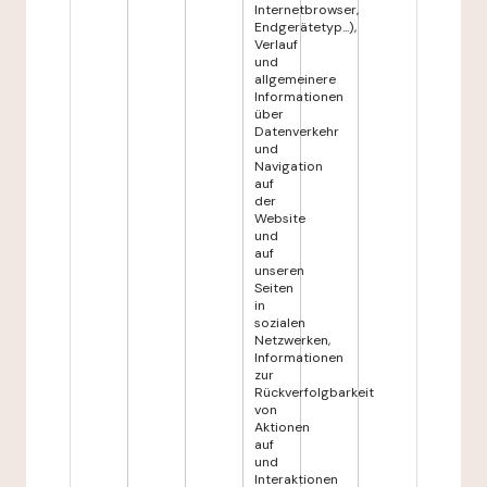
Internetbrowser,
Endgerätetyp...),
Verlauf
und
allgemeinere
Informationen
über
Datenverkehr
und
Navigation
auf
der
Website
und
auf
unseren
Seiten
in
sozialen
Netzwerken,
Informationen
zur
Rückverfolgbarkeit
von
Aktionen
auf
und
Interaktionen