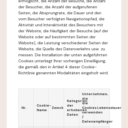
ermöglicht, die Anzahl der Besuche, die Anzahl
der Besucher, die Anzahl der aufgerufenen
Seiten, die Absprungrate, die Dauer und den
vom Besucher verfolgten Navigationspfad, die
Aktivität und Interaktivität des Besuchers mit
der Website, die Häufigkeit der Besuche (auf der
Website oder auf bestimmten Seiten der
Website), die Leistung verschiedener Seiten der
Website, die Quelle des Datenverkehrs usw. zu
messen. Die Installation der unten aufgeführten
Cookies unterliegt Ihrer vorherigen Einwilligung,
die gemäß den in Artikel 4 dieser Cookie-
Richtlinie genannten Modalitäten eingeholt wird.
Unternehmen,
die
Kategorien
die
Cookie-
der
Nr.
Zweck
Cookies
Lebensdauer
Name
erhobenen
verwenden
Daten
/
Datenempfänger