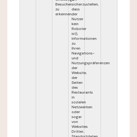
Besucher
sicherzustellen,
zu
dass
erkennen.
der
Nutzer
kein
Roboter
ist),
Informationen
zu
Ihren
Navigations-
und
Nutzungspräferenzen
der
Website,
der
Seiten
des
Restaurants
in
sozialen
Netzwerken
oder
sogar
von
Websites
Dritter,
Standortdaten