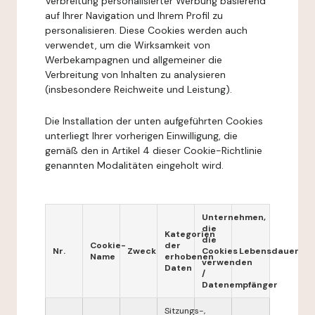
Verbreitung personalisierter Werbung basierend
auf Ihrer Navigation und Ihrem Profil zu
personalisieren. Diese Cookies werden auch
verwendet, um die Wirksamkeit von
Werbekampagnen und allgemeiner die
Verbreitung von Inhalten zu analysieren
(insbesondere Reichweite und Leistung).
Die Installation der unten aufgeführten Cookies
unterliegt Ihrer vorherigen Einwilligung, die
gemäß den in Artikel 4 dieser Cookie-Richtlinie
genannten Modalitäten eingeholt wird.
Unternehmen,
die
Kategorien
die
Cookie-
der
Nr.
Zweck
Cookies
Lebensdauer
Name
erhobenen
verwenden
Daten
/
Datenempfänger
Sitzungs-,