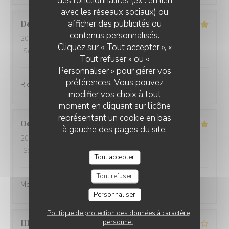
des fonctionnalités (ex : en lien
avec les réseaux sociaux) ou
afficher des publicités ou
Dorothée
L
contenus personnalisés.
2026-08-07
- 21:00 - Couverts 6
Cliquez sur « Tout accepter », «
Service
:
5
/5
Ambiance
:
5
/5
Cuisine
:
5
/5
Qualité / Prix
:
4
/5
Tout refuser » ou «
Personnaliser » pour gérer vos
préférences. Vous pouvez
Rien à dire, TOP
modifier vos choix à tout
moment en cliquant sur l'icône
représentant un cookie en bas
Odile
B
à gauche des pages du site.
2026-08-06
- 12:30 - Couverts 6
Service
:
5
/5
Ambiance
:
4
/5
Cuisine
:
5
/5
Qualité / Prix
:
4
/5
Tout accepter
Tout refuser
Mets délicieux dans un cadre superbe .
Personnaliser
Politique de protection des données à caractère
personnel
HELENE
J