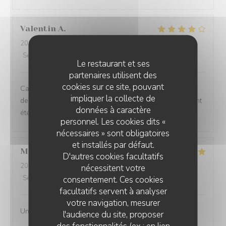
Valentin
A
2026-08-05
- 20:45 - Couverts 2
Service
:
5
/5
Ambiance
:
5
/5
Cuisine
:
3
/5
Qualité / Prix
:
3
/5
Le restaurant et ses
partenaires utilisent des
cookies sur ce site, pouvant
Cadre incroyable et service très agréable mais c'est la
impliquer la collecte de
deuxième fois que je viens manger ici et les deux fois ont
données à caractère
été un peu décevantes
personnel. Les cookies dits «
nécessaires » sont obligatoires
et installés par défaut.
Michel
H
D'autres cookies facultatifs
2026-08-08
- 12:15 - Couverts 2
nécessitent votre
Service
:
5
/5
Ambiance
:
5
/5
Cuisine
:
5
/5
Qualité / Prix
:
4
/5
consentement. Ces cookies
facultatifs servent à analyser
votre navigation, mesurer
Un splendide endroit à recommander sans modération !
l'audience du site, proposer