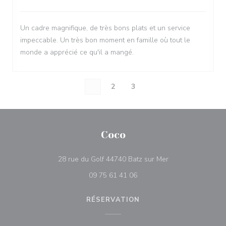
Un cadre magnifique, de très bons plats et un service
impeccable. Un très bon moment en famille où tout le
monde a apprécié ce qu'il a mangé.
1
2
3
Coco
((ouvre une nouvel
28 rue du Golf 44740 Batz sur Mer
09 75 61 41 06
RÉSERVATION