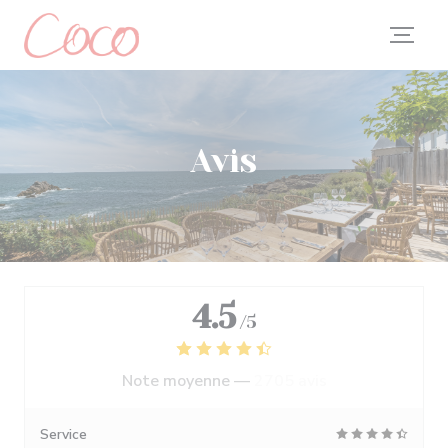
Personnalisation de vos choix en matière de cookies
Avis
4.5
/5
Note moyenne —
2705 avis
Service