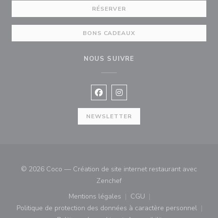
RÉSERVER
BONS CADEAUX
NOUS SUIVRE
Facebook ((ouvre une nouvelle fenê
Instagram ((ouvre une nouvell
NEWSLETTER
© 2026 Coco — Création de site internet restaurant avec
((ouvre une nouvelle fenêtre))
Zenchef
Mentions légales
CGU
((ouvre une nouvelle fenêtre))
((ouvre une nouvelle fenê
Politique de protection des données à caractère personnel
((ouvre une nouvelle fenêtre))