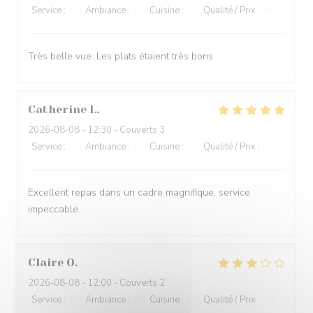
Service
:
2
/5
Ambiance
:
4
/5
Cuisine
:
5
/5
Qualité / Prix
:
4
/5
Très belle vue. Les plats étaient très bons
Catherine
L
2026-08-08
- 12:30 - Couverts 3
Service
:
5
/5
Ambiance
:
5
/5
Cuisine
:
5
/5
Qualité / Prix
:
5
/5
Excellent repas dans un cadre magnifique, service
impeccable.
Claire
O
2026-08-08
- 12:00 - Couverts 2
Service
:
4
/5
Ambiance
:
4
/5
Cuisine
:
3
/5
Qualité / Prix
:
2
/5