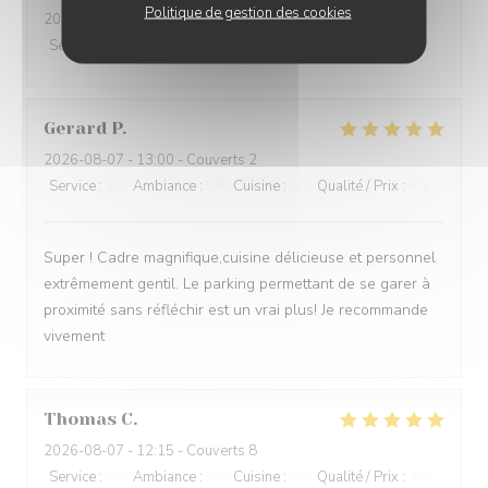
Politique de gestion des cookies
2026-08-07
- 13:15 - Couverts 2
Service
:
5
/5
Ambiance
:
4
/5
Cuisine
:
5
/5
Qualité / Prix
:
4
/5
Gerard
P
2026-08-07
- 13:00 - Couverts 2
Service
:
5
/5
Ambiance
:
5
/5
Cuisine
:
5
/5
Qualité / Prix
:
5
/5
Super ! Cadre magnifique,cuisine délicieuse et personnel
extrêmement gentil. Le parking permettant de se garer à
proximité sans réfléchir est un vrai plus! Je recommande
vivement
Thomas
C
2026-08-07
- 12:15 - Couverts 8
Service
:
5
/5
Ambiance
:
5
/5
Cuisine
:
5
/5
Qualité / Prix
:
4
/5