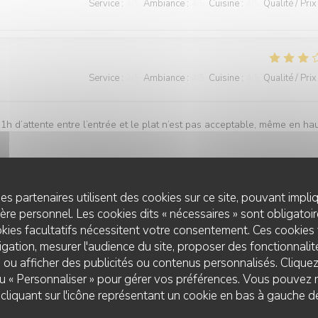
Service
:
4
/5
Ambiance
:
4
/5
Cuisine
:
4
/5
Qualité / Prix
Service
:
2
/5
Ambiance
:
4
/5
Cuisine
:
4
/5
Qualité / Prix
1h d’attente entre l’entrée et le plat n’est pas acceptable, même en ha
es partenaires utilisent des cookies sur ce site, pouvant impli
re personnel. Les cookies dits « nécessaires » sont obligatoire
Service
:
5
/5
Ambiance
:
4
/5
Cuisine
:
5
/5
Qualité / Prix
kies facultatifs nécessitent votre consentement. Ces cookies 
gation, mesurer l'audience du site, proposer des fonctionnalité
 ou afficher des publicités ou contenus personnalisés. Clique
ents et le cadre magnifique.
 ou « Personnaliser » pour gérer vos préférences. Vous pouvez 
liquant sur l'icône représentant un cookie en bas à gauche d