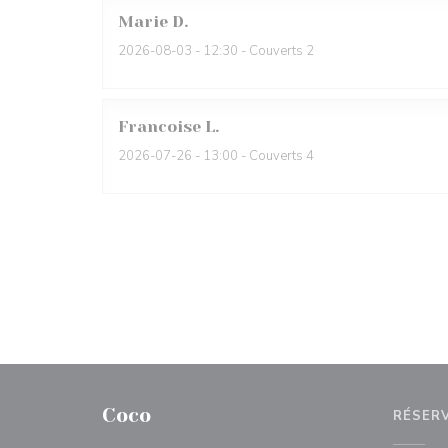
Marie
D
2026-08-03
- 12:30 - Couverts 2
Francoise
L
2026-07-26
- 13:00 - Couverts 4
Coco
RÉSER