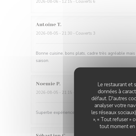
2026-08-06
- 12:15 - Couverts 6
Antoine
T
2026-08-05
- 21:30 - Couverts 3
Bonne cuisine, bons plats, cadre très agréable mais 
saison.
Noemie
P
Le restaurant et s
données à caractè
2026-08-05
- 21:15 - Couverts 2
défaut. D'autres coo
analyser votre navi
les réseaux sociaux)
Superbe expérience chez Coco, les plats sont excell
», « Tout refuser »
tout moment en c
Sébastien
C