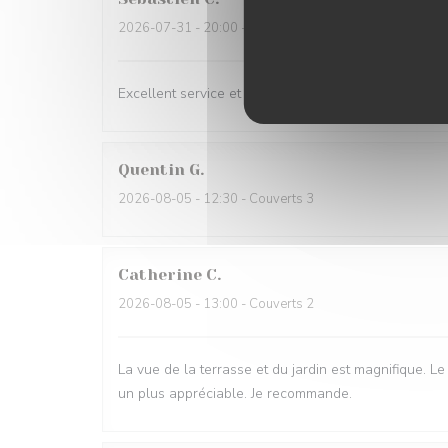
2026-07-31
- 20:00 - Couverts 6
Excellent service et mets excellents
Quentin
G
2026-08-05
- 12:30 - Couverts 3
Catherine
C
2026-08-05
- 13:00 - Couverts 2
La vue de la terrasse et du jardin est magnifique. Le 
un plus appréciable. Je recommande.