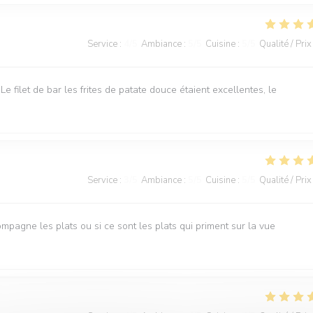
Service
:
4
/5
Ambiance
:
5
/5
Cuisine
:
5
/5
Qualité / Prix
Le filet de bar les frites de patate douce étaient excellentes, le
Service
:
3
/5
Ambiance
:
5
/5
Cuisine
:
5
/5
Qualité / Prix
ompagne les plats ou si ce sont les plats qui priment sur la vue