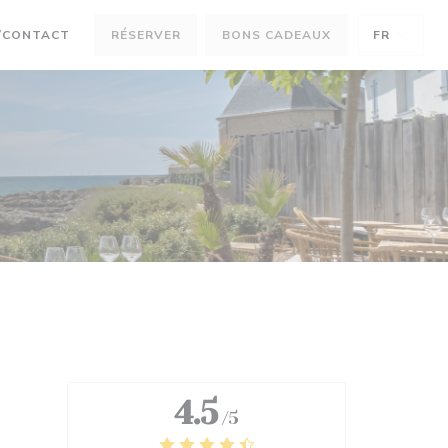
/CONTACT
RÉSERVER
BONS CADEAUX
FR
NOUVELLE FENÊTRE))
NE NOUVELLE FENÊTRE))
4.5
/5