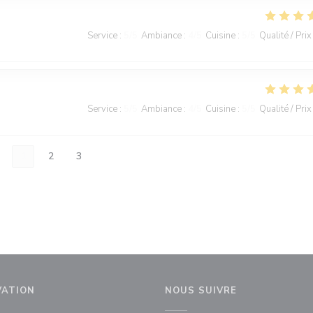
Service
:
5
/5
Ambiance
:
4
/5
Cuisine
:
5
/5
Qualité / Prix
Service
:
5
/5
Ambiance
:
4
/5
Cuisine
:
5
/5
Qualité / Prix
1
2
3
VATION
NOUS SUIVRE