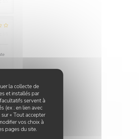
:
4
/5
:
3
/5
ute
quer la collecte de
s et installés par
:
5
/5
facultatifs servent à
s (ex : en lien avec
z sur « Tout accepter
modifier vos choix à
es pages du site.