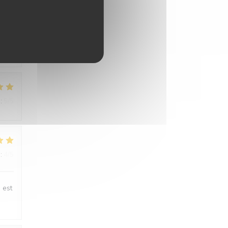
:
5
/5
:
5
/5
:
4
/5
 est