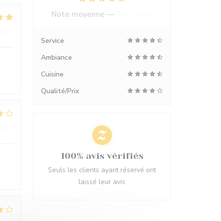
Note moyenne —
2687 avis
:
5
/5
Service
Ambiance
Cuisine
Qualité/Prix
:
5
/5
100% avis vérifiés
Seuls les clients ayant réservé ont
laissé leur avis