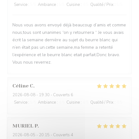
Service
:
5
/5
Ambiance
:
5
/5
Cuisine
:
4
/5
Qualité / Prix
:
5
/5
Nous vous avons envoyé déjà beaucoup d’amis et comme
nous,tous sont unanimes “on y retournera “ Je vous avais
écrit la semaine dernière au sujet du beurre blanc qui
n’en était pas un.cette semaine,ma femme a retenté
l’expérience et le beurre blanc etait parfait.Donc bravo.
Vous nous reverrez.
Céline
C
2026-08-08
- 19:30 - Couverts 6
Service
:
5
/5
Ambiance
:
4
/5
Cuisine
:
4
/5
Qualité / Prix
:
4
/5
MURIEL
P
2026-08-05
- 20:15 - Couverts 4