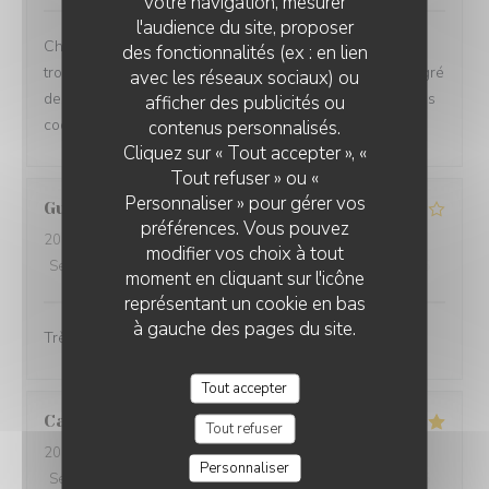
votre navigation, mesurer
l'audience du site, proposer
Chez Coco, ambiance bord de mer à l’extérieur et
des fonctionnalités (ex : en lien
tropicale (Bahia) à l’intérieur, on adore ! On voyage au gré
avec les réseaux sociaux) ou
des plats succulents (bravo au Chef et à l’équipe !) et les
afficher des publicités ou
cocktails originaux sont extras ! À recommander !
contenus personnalisés.
Cliquez sur « Tout accepter », «
Tout refuser » ou «
Personnaliser » pour gérer vos
Guillaume
P
préférences. Vous pouvez
2026-08-05
- 21:15 - Couverts 2
modifier vos choix à tout
Service
:
2
/5
Ambiance
:
4
/5
Cuisine
:
5
/5
Qualité / Prix
:
4
/5
moment en cliquant sur l'icône
représentant un cookie en bas
à gauche des pages du site.
Très belle vue. Les plats étaient très bons
Tout accepter
Catherine
L
Tout refuser
2026-08-08
- 12:30 - Couverts 3
Personnaliser
Service
:
5
/5
Ambiance
:
5
/5
Cuisine
:
5
/5
Qualité / Prix
:
5
/5