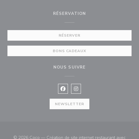
RÉSERVATION
RÉSERVER
BONS CADEAUX
NOUS SUIVRE
Facebook ((ouvre une nouvelle fenê
Instagram ((ouvre une nouvell
NEWSLETTER
© 2026 Coco — Création de site internet restaurant avec