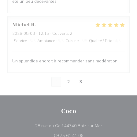
été un peu décevantes
Michel
H
2026-08-08
- 12:15 - Couverts 2
Service
:
5
/5
Ambiance
:
5
/5
Cuisine
:
5
/5
Qualité / Prix
:
4
/5
Un splendide endroit à recommander sans modération !
1
2
3
Coco
((ouvre une nouvel
28 rue du Golf 44740 Batz sur Mer
09 75 61 41 06