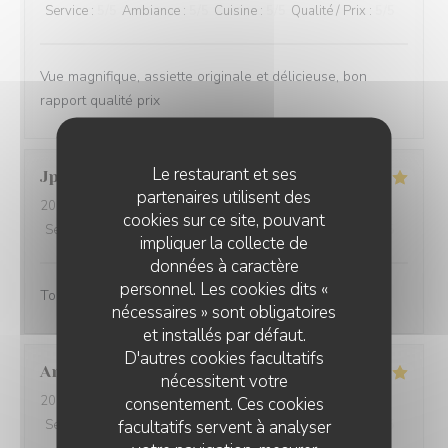
Service
:
5
/5
Ambiance
:
5
/5
Cuisine
:
5
/5
Qualité / Prix
:
5
/5
Vue magnifique, assiette originale et délicieuse, bon
rapport qualité prix
Le restaurant et ses
Jp
T
partenaires utilisent des
2026-08-05
- 19:00 - Couverts 2
cookies sur ce site, pouvant
Service
:
5
/5
Ambiance
:
5
/5
Cuisine
:
5
/5
Qualité / Prix
:
5
/5
impliquer la collecte de
données à caractère
personnel. Les cookies dits «
Tout fut parfait
nécessaires » sont obligatoires
et installés par défaut.
D'autres cookies facultatifs
Annick
B
nécessitent votre
2026-08-08
- 12:30 - Couverts 4
consentement. Ces cookies
facultatifs servent à analyser
Service
:
4
/5
Ambiance
:
5
/5
Cuisine
:
5
/5
Qualité / Prix
:
5
/5