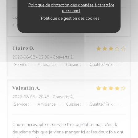
Politique de protection des données à caractère
personnel
Excellent repas dans un cadre magnifique, service
Politique de gestion des cookies
impeccable.
Claire
O
2026-08-08
- 12:00 - Couverts 2
Service
:
4
/5
Ambiance
:
4
/5
Cuisine
:
3
/5
Qualité / Prix
:
2
/5
Valentin
A
2026-08-05
- 20:45 - Couverts 2
Service
:
5
/5
Ambiance
:
5
/5
Cuisine
:
3
/5
Qualité / Prix
:
3
/5
Cadre incroyable et service très agréable mais c'est la
deuxième fois que je viens manger ici et les deux fois ont