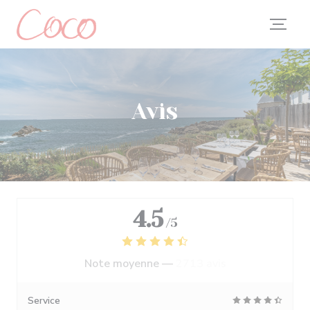
Personnalisation de vos choix en matière de cookies
Avis
4.5
/5
Note moyenne —
2713 avis
Service